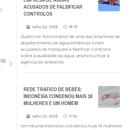
EMPRESA DE ÁGUAS
ACUSADOS DE FALSIFICAR
o,
CONTROLOS
Julho 22, 2026
18:15
Quatro ex-funcionários de uma das empresas de
abastecimento de água britânicas foram
acusados de manipular e falsificar controlos
sobre a qualidade da água, anunciou hoje a
NTE
agência do ambiente.
dena ataques de Israel ao Irão e apela à “máxima contenção”
REDE TRÁFICO DE BEBÉS:
INDONÉSIA CONDENOU MAIS 18
MULHERES E UM HOMEM
Julho 22, 2026
11:04
Um tribunal indonésio condenou hoje 18 mulheres