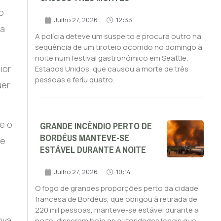
 o
Julho 27, 2026
12:33
ça
A polícia deteve um suspeito e procura outro na
sequência de um tiroteio ocorrido no domingo à
noite num festival gastronómico em Seattle,
ior
Estados Unidos, que causou a morte de três
pessoas e feriu quatro.
uer
GRANDE INCÊNDIO PERTO DE
e o
BORDÉUS MANTEVE-SE
 e
ESTÁVEL DURANTE A NOITE
Julho 27, 2026
10:14
O fogo de grandes proporções perto da cidade
francesa de Bordéus, que obrigou à retirada de
220 mil pessoas, manteve-se estável durante a
ova
noite, disseram hoje as autoridades locais que