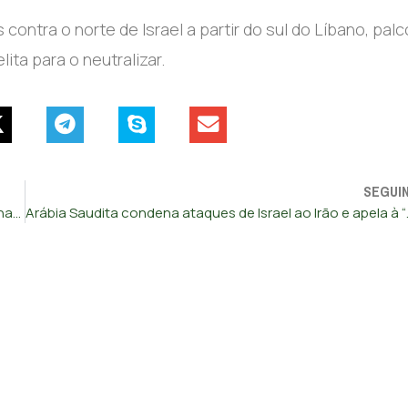
ontra o norte de Israel a partir do sul do Líbano, palc
ita para o neutralizar.
SEGUI
Corina Machado e Edmundo González vencem Prémio Sakharov 2024 do Parlamento Europeu
Arábia Saudita con