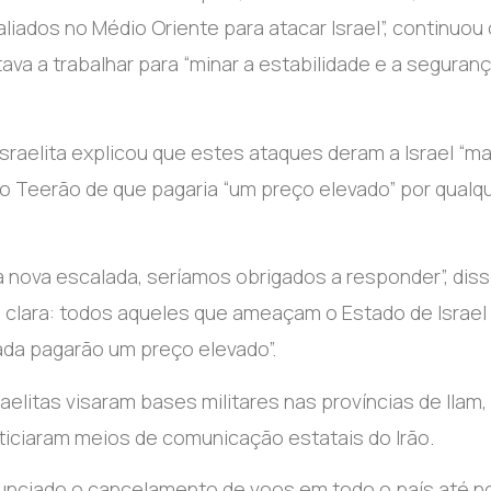
s aliados no Médio Oriente para atacar Israel”, continuou
ava a trabalhar para “minar a estabilidade e a seguran
raelita explicou que estes ataques deram a Israel “ma
do Teerão de que pagaria “um preço elevado” por qualq
a nova escalada, seríamos obrigados a responder”, diss
 clara: todos aqueles que ameaçam o Estado de Israel
ada pagarão um preço elevado”.
elitas visaram bases militares nas províncias de Ilam,
ticiaram meios de comunicação estatais do Irão.
anunciado o cancelamento de voos em todo o país até n