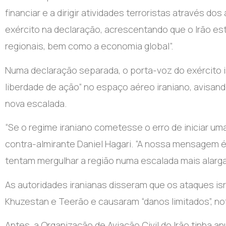
financiar e a dirigir atividades terroristas através do
exército na declaração, acrescentando que o Irão est
regionais, bem como a economia global”.
Numa declaração separada, o porta-voz do exército is
liberdade de ação” no espaço aéreo iraniano, avisan
nova escalada.
“Se o regime iraniano cometesse o erro de iniciar um
contra-almirante Daniel Hagari. “A nossa mensagem é
tentam mergulhar a região numa escalada mais alarg
As autoridades iranianas disseram que os ataques isra
Khuzestan e Teerão e causaram “danos limitados”, no
Antes, a Organização de Aviação Civil do Irão tinha 