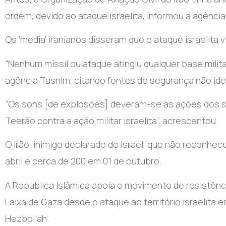
ordem, devido ao ataque israelita, informou a agência 
Os ‘media’ iranianos disseram que o ataque israelita
“Nenhum míssil ou ataque atingiu qualquer base milit
agência Tasnim, citando fontes de segurança não ide
“Os sons [de explosões] deveram-se às ações dos si
Teerão contra a ação militar israelita”, acrescentou.
O Irão, inimigo declarado de Israel, que não reconhe
abril e cerca de 200 em 01 de outubro.
A República Islâmica apoia o movimento de resistênc
Faixa de Gaza desde o ataque ao território israelita 
Hezbollah.