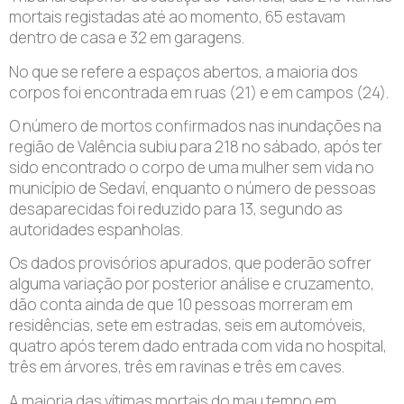
mortais registadas até ao momento, 65 estavam
dentro de casa e 32 em garagens.
No que se refere a espaços abertos, a maioria dos
corpos foi encontrada em ruas (21) e em campos (24).
O número de mortos confirmados nas inundações na
região de Valência subiu para 218 no sábado, após ter
sido encontrado o corpo de uma mulher sem vida no
município de Sedaví, enquanto o número de pessoas
desaparecidas foi reduzido para 13, segundo as
autoridades espanholas.
Os dados provisórios apurados, que poderão sofrer
alguma variação por posterior análise e cruzamento,
dão conta ainda de que 10 pessoas morreram em
residências, sete em estradas, seis em automóveis,
quatro após terem dado entrada com vida no hospital,
três em árvores, três em ravinas e três em caves.
A maioria das vítimas mortais do mau tempo em