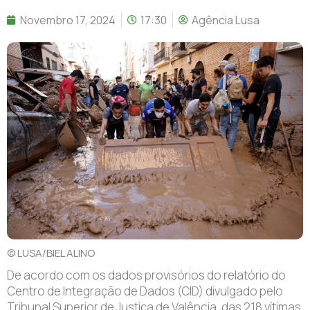
Novembro 17, 2024
17:30
Agência Lusa
© LUSA/BIEL ALINO
De acordo com os dados provisórios do relatório do
Centro de Integração de Dados (CID) divulgado pelo
Tribunal Superior de Justiça de Valência, das 218 vítimas