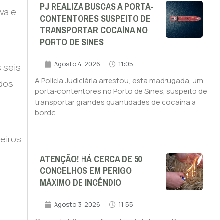
PJ REALIZA BUSCAS A PORTA-
va e
CONTENTORES SUSPEITO DE
TRANSPORTAR COCAÍNA NO
PORTO DE SINES
Agosto 4, 2026
11:05
 seis
A Polícia Judiciária arrestou, esta madrugada, um
idos
porta-contentores no Porto de Sines, suspeito de
transportar grandes quantidades de cocaína a
bordo.
geiros
ATENÇÃO! HÁ CERCA DE 50
CONCELHOS EM PERIGO
MÁXIMO DE INCÊNDIO
Agosto 3, 2026
11:55