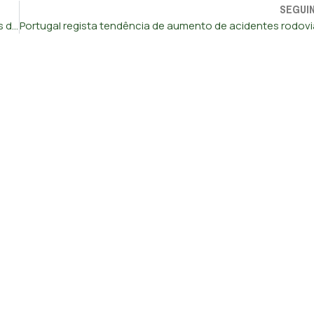
SEGUI
Abertas 237 investigações e detidos 13 suspeitos por fogos de setembro