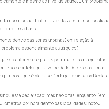
idicamente e mesmo ao nível de saúde. É um problema
ou também os acidentes ocorridos dentro das localida
am em meio urbano.
mente dentro das zonas urbanas”, em relação à
um problema essencialmente autárquico”.
 a que os autarcas se preocupem muito com a questão 
 é preciso acautelar que a velocidade dentro das zonas
s por hora, que é algo que Portugal assinou na Declar
ssinou esta declaração”, mas não o faz, enquanto, “em
uilómetros por hora dentro das localidades”, notou.