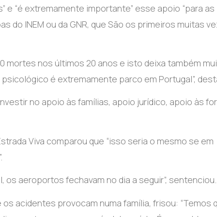
” e “é extremamente importante” esse apoio “para as
soas do INEM ou da GNR, que São os primeiros muitas ve
00 mortes nos últimos 20 anos e isto deixa também mu
oio psicológico é extremamente parco em Portugal”, des
estir no apoio às famílias, apoio jurídico, apoio às fo
a Estrada Viva comparou que “isso seria o mesmo se em
.
, os aeroportos fechavam no dia a seguir”, sentenciou.
e os acidentes provocam numa família, frisou: “Temos 