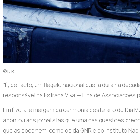
© D.R.
“É
, de facto, um flagelo nacional que já dura há décad
responsável da Estrada Viva — Liga de Associações p
Em Évora, à margem da cerimónia deste ano do Dia Mu
apontou aos jornalistas que uma das questões preoc
que as socorrem, como os da GNR e do Instituto Nac