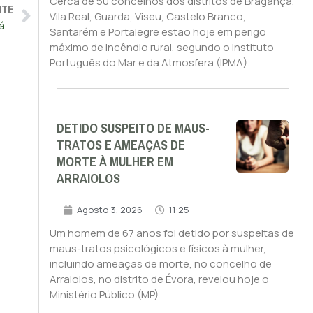
Cerca de 50 concelhos dos distritos de Bragança,
NTE
Vila Real, Guarda, Viseu, Castelo Branco,
Portugal regista tendência de aumento de acidentes rodoviários
Santarém e Portalegre estão hoje em perigo
máximo de incêndio rural, segundo o Instituto
Português do Mar e da Atmosfera (IPMA).
DETIDO SUSPEITO DE MAUS-
TRATOS E AMEAÇAS DE
MORTE À MULHER EM
ARRAIOLOS
Agosto 3, 2026
11:25
Um homem de 67 anos foi detido por suspeitas de
maus-tratos psicológicos e físicos à mulher,
incluindo ameaças de morte, no concelho de
Arraiolos, no distrito de Évora, revelou hoje o
Ministério Público (MP).