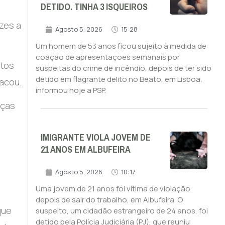
DETIDO. TINHA 3 ISQUEIROS
zes a
Agosto 5, 2026
15:28
Um homem de 53 anos ficou sujeito à medida de
coação de apresentações semanais por
itos
suspeitas do crime de incêndio, depois de ter sido
detido em flagrante delito no Beato, em Lisboa,
tacou.
informou hoje a PSP.
rças
IMIGRANTE VIOLA JOVEM DE
21 ANOS EM ALBUFEIRA
Agosto 5, 2026
10:17
Uma jovem de 21 anos foi vítima de violação
depois de sair do trabalho, em Albufeira. O
que
suspeito, um cidadão estrangeiro de 24 anos, foi
detido pela Polícia Judiciária (PJ), que reuniu