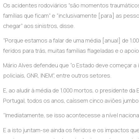
Os acidentes rodoviários “são momentos traumáticos
famílias que ficam” e “inclusivamente [para] as pes
chegar” aos sinistros, disse.
“Porque estamos a falar de uma média [anual] de 1.0
feridos para trás, muitas famílias flageladas e o ap
Mário Alves defendeu que “o Estado deve começar a inv
policiais, GNR, INEM”, entre outros setores.
E, ao aludir à média de 1.000 mortos, o presidente d
Portugal, todos os anos, caíssem cinco aviões jumbo”
“Imediatamente, se isso acontecesse a nível nacional
E a isto juntam-se ainda os feridos e os impactos qu