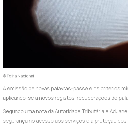
© Folha Nacional
A emissão de novas palavras-passe e os critérios m
aplicando-se a novos registos, recuperações de pal
Segundo uma nota da Autoridade Tributária e Aduanei
segurança no acesso aos serviços e à proteção dos 