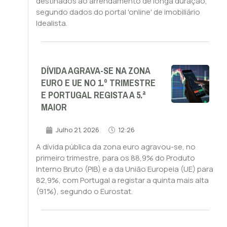
destinados ao arrendamento de longa duração,
segundo dados do portal 'online' de imobiliário
Idealista.
DÍVIDA AGRAVA-SE NA ZONA
EURO E UE NO 1.º TRIMESTRE
E PORTUGAL REGISTA A 5.ª
MAIOR
Julho 21, 2026
12:26
A dívida pública da zona euro agravou-se, no
primeiro trimestre, para os 88,9% do Produto
Interno Bruto (PIB) e a da União Europeia (UE) para
82,9%, com Portugal a registar a quinta mais alta
(91%), segundo o Eurostat.