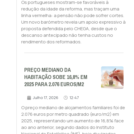
Os portugueses mostram-se favoráveis à
redução da idade da reforma, mas traçam uma
linha vermelha: a pensão não pode sofrer cortes.
Um novo barómetro revela um apoio expressivo à
proposta defendida pelo CHEGA, desde que o
descanso antecipado não tenha custos no
rendimento dos reformados.
PREÇO MEDIANO DA
HABITAÇÃO SOBE 16,8% EM
2025 PARA 2.076 EUROS/M2
Julho 17, 2026
12:47
O preço mediano de alojamentos familiares foi de
2.076 euros por metro quadrado (euro/m2) em
2025, representando um aumento de 16,8% face
ao ano anterior, segundo dados do Instituto
Nacional de Estatística (INE), hoje divulgados.