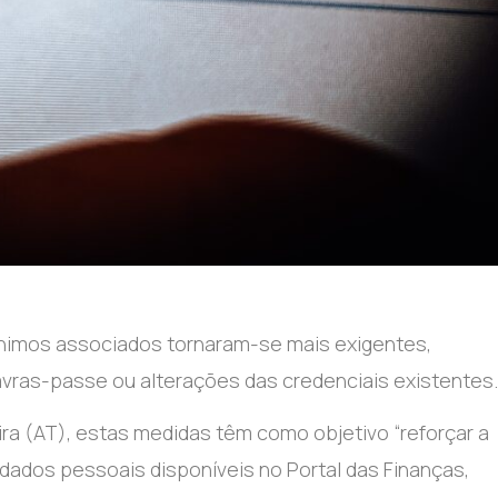
ínimos associados tornaram-se mais exigentes,
avras-passe ou alterações das credenciais existentes.
ra (AT), estas medidas têm como objetivo “reforçar a
dados pessoais disponíveis no Portal das Finanças,