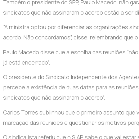
Também o presidente do SPP, Paulo Macedo, não gara
sindicatos que não assinaram o acordo estão a ser d
“A ministra optou por diferenciar as organizações si
acordo. Não concordamos”, disse, relembrando que o 
Paulo Macedo disse que a escolha das reuniões “não 
já está encerrado”.
O presidente do Sindicato Independente dos Agentes d
percebe a existência de duas datas para as reuniõe
sindicatos que não assinaram o acordo”.
Carlos Torres sublinhou que o primeiro assunto que v
marcação das reuniões e questionar os motivos porq
O sindicalista referiu que o SIAP sabe o que vai est