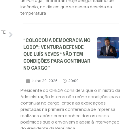
de Portugal, enfrentam hoje perigo máximo de
incêndio, no dia em que se espera descida da
temperatura
NTE
“COLOCOU A DEMOCRACIA NO
Ordem responsabiliza Administração do Sistema de Saúde por atrasos nos concursos para médicos
LODO”: VENTURA DEFENDE
QUE LUÍS NEVES “NÃO TEM
CONDIÇÕES PARA CONTINUAR
NO CARGO”
Julho 29, 2026
20:09
Presidente do CHEGA considera que o ministro da
Administração Interna não reúne condições para
continuar no cargo, critica as explicações
prestadas na primeira conferência de imprensa
realizada após serem conhecidos os casos
polémicos que o envolvem e apela à intervenção
do Presidente da República.