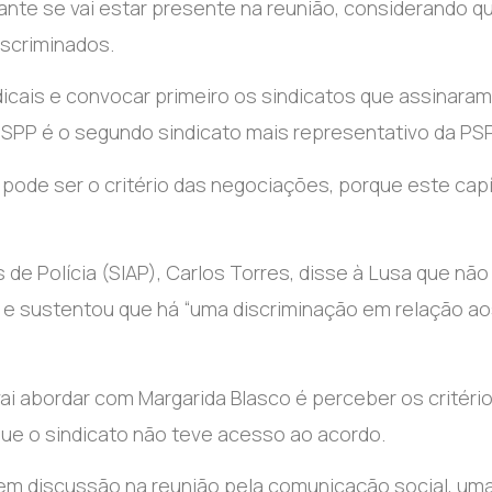
nte se vai estar presente na reunião, considerando q
iscriminados.
ndicais e convocar primeiro os sindicatos que assinaram
SPP é o segundo sindicato mais representativo da PSP
pode ser o critério das negociações, porque este capí
e Polícia (SIAP), Carlos Torres, disse à Lusa que não
s e sustentou que há “uma discriminação em relação a
ai abordar com Margarida Blasco é perceber os critéri
ue o sindicato não teve acesso ao acordo.
ar em discussão na reunião pela comunicação social, um