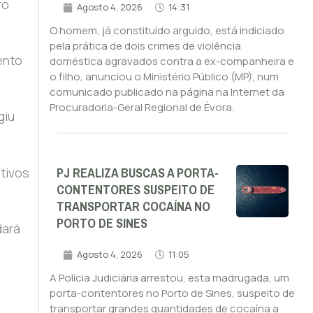
ro
Agosto 4, 2026
14:31
O homem, já constituído arguido, está indiciado
pela prática de dois crimes de violência
ento
doméstica agravados contra a ex-companheira e
o filho, anunciou o Ministério Público (MP), num
comunicado publicado na página na Internet da
Procuradoria-Geral Regional de Évora.
giu
PJ REALIZA BUSCAS A PORTA-
tivos
CONTENTORES SUSPEITO DE
TRANSPORTAR COCAÍNA NO
PORTO DE SINES
dará
Agosto 4, 2026
11:05
A Polícia Judiciária arrestou, esta madrugada, um
porta-contentores no Porto de Sines, suspeito de
transportar grandes quantidades de cocaína a