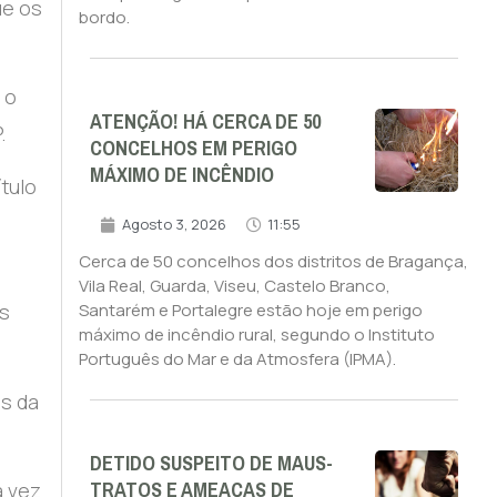
ue os
bordo.
 o
ATENÇÃO! HÁ CERCA DE 50
.
CONCELHOS EM PERIGO
MÁXIMO DE INCÊNDIO
tulo
Agosto 3, 2026
11:55
Cerca de 50 concelhos dos distritos de Bragança,
Vila Real, Guarda, Viseu, Castelo Branco,
os
Santarém e Portalegre estão hoje em perigo
máximo de incêndio rural, segundo o Instituto
Português do Mar e da Atmosfera (IPMA).
os da
DETIDO SUSPEITO DE MAUS-
TRATOS E AMEAÇAS DE
a vez