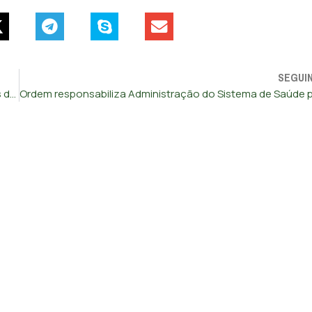
SEGUI
Enfermeiros sob “pressão inaceitável” devido às condições de trabalho