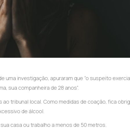
e uma investigação, apuraram que “o suspeito exerci
tima, sua companheira de 28 anos”.
s ao tribunal local. Como medidas de coação, fica obri
cessivo de álcool.
 sua casa ou trabalho a menos de 50 metros.