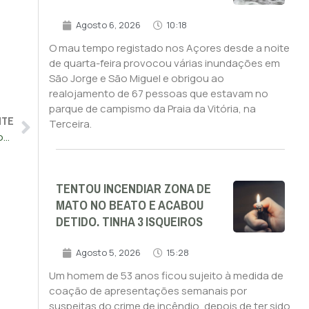
Agosto 6, 2026
10:18
O mau tempo registado nos Açores desde a noite
de quarta-feira provocou várias inundações em
São Jorge e São Miguel e obrigou ao
realojamento de 67 pessoas que estavam no
parque de campismo da Praia da Vitória, na
NTE
Terceira.
GNR detém suspeito de tráfico de droga em Montemor-o-Novo
TENTOU INCENDIAR ZONA DE
MATO NO BEATO E ACABOU
DETIDO. TINHA 3 ISQUEIROS
Agosto 5, 2026
15:28
Um homem de 53 anos ficou sujeito à medida de
coação de apresentações semanais por
suspeitas do crime de incêndio, depois de ter sido