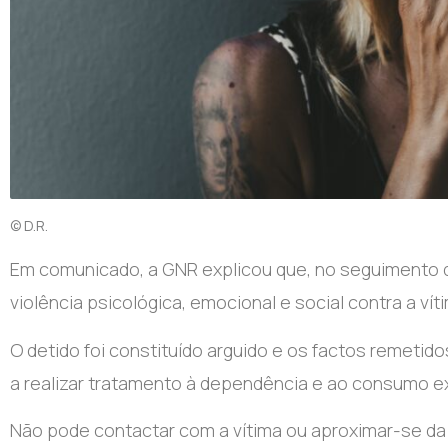
© D.R.
E
m comunicado, a GNR explicou que, no seguimento d
violência psicológica, emocional e social contra a ví
O detido foi constituído arguido e os factos remetido
a realizar tratamento à dependência e ao consumo ex
Não pode contactar com a vítima ou aproximar-se da