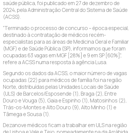
saúde pública, foi publicado em 27 de dezembro de
2024, pela Administração Central do Sistema de Saúde
(ACSS).
“Terminado o processo de concurso – época especial,
destinado à contratação de médicos recém-
especialistas para as áreas de Medicina Geral e Familiar
(MGF) e de Saúde Pública (SP), informamos que foram
ocupadas 63 vagas em MGF [28%] e 9 em SP [60%]”,
refere a ACSS numa resposta à agência Lusa.
Segundo os dados da ACSS, o maior número de vagas
ocupadas (22) para médicos de família foi na região
Norte, distribuídas pelas Unidades Locais de Saúde
(ULS) de Barcelos/Esposende (1), Braga (2), Entre
Douro e Vouga (5), Gaia e Espinho (1), Matosinhos (2),
Trás-os-Montes e Alto Douro (9), Alto Minho (1) e
Tâmega e Sousa (1).
Dezanove médicos ficam a trabalhar em ULS na região
de Lisboa e Vale e Tejo, nomeadamente na da Arrábida