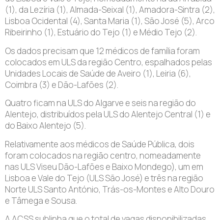
(1), da Lezíria (1), Almada-Seixal (1), Amadora-Sintra (2),
Lisboa Ocidental (4), Santa Maria (1), São José (5), Arco
Ribeirinho (1), Estuário do Tejo (1) e Médio Tejo (2).
Os dados precisam que 12 médicos de família foram
colocados em ULS da região Centro, espalhados pelas
Unidades Locais de Saúde de Aveiro (1), Leiria (6),
Coimbra (3) e Dão-Lafões (2).
Quatro ficam na ULS do Algarve e seis na região do
Alentejo, distribuídos pela ULS do Alentejo Central (1) e
do Baixo Alentejo (5).
Relativamente aos médicos de Saúde Pública, dois
foram colocados na região centro, nomeadamente
nas ULS Viseu Dão-Lafões e Baixo Mondego), um em
Lisboa e Vale do Tejo (ULS São José) e três na região
Norte ULS Santo António, Trás-os-Montes e Alto Douro
e Tâmega e Sousa.
A ACSS sublinha que o total de vagas disponibilizadas