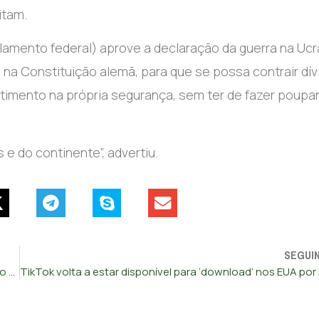
itam.
amento federal) aprove a declaração da guerra na Ucr
na Constituição alemã, para que se possa contrair dív
nvestimento na própria segurança, sem ter de fazer poup
 e do continente”, advertiu.
SEGUI
México ameaça processar Google por mudar nome de Golfo do México para “Golfo da América”