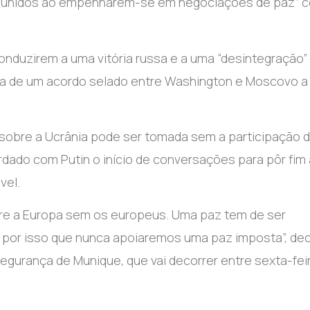
te unidos ao empenharem-se em negociações de paz” 
onduzirem a uma vitória russa e a uma “desintegração”
eia de um acordo selado entre Washington e Moscovo a
obre a Ucrânia pode ser tomada sem a participação 
dado com Putin o início de conversações para pôr fim 
vel.
bre a Europa sem os europeus. Uma paz tem de ser
 é por isso que nunca apoiaremos uma paz imposta”, de
Segurança de Munique, que vai decorrer entre sexta-fei