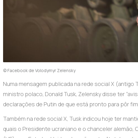
© Facebook de Volodymyr Zelensky
Numa mensagem publicada na rede social X (antigo Tw
ministro polaco, Donald Tusk, Zelensky disse ter “avi
declarações de Putin de que está pronto para pôr fim 
Também na rede social X, Tusk indicou hoje ter mant
quais o Presidente ucraniano e o chanceler alemão, O