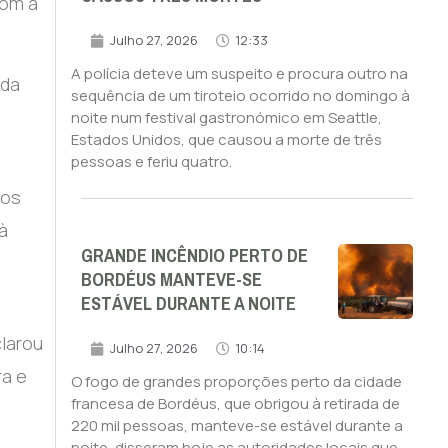
com a
Julho 27, 2026
12:33
A polícia deteve um suspeito e procura outro na
 da
sequência de um tiroteio ocorrido no domingo à
noite num festival gastronómico em Seattle,
Estados Unidos, que causou a morte de três
pessoas e feriu quatro.
dos
à
GRANDE INCÊNDIO PERTO DE
BORDÉUS MANTEVE-SE
ESTÁVEL DURANTE A NOITE
clarou
Julho 27, 2026
10:14
ra e
O fogo de grandes proporções perto da cidade
francesa de Bordéus, que obrigou à retirada de
220 mil pessoas, manteve-se estável durante a
noite, disseram hoje as autoridades locais que