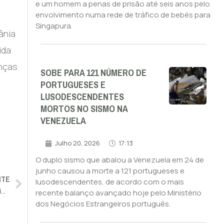
e um homem a penas de prisão até seis anos pelo
envolvimento numa rede de tráfico de bebés para
Singapura.
ânia
ida
anças
SOBE PARA 121 NÚMERO DE
PORTUGUESES E
LUSODESCENDENTES
MORTOS NO SISMO NA
VENEZUELA
Julho 20, 2026
17:13
O duplo sismo que abalou a Venezuela em 24 de
junho causou a morte a 121 portugueses e
NTE
lusodescendentes, de acordo com o mais
TikTok volta a estar disponível para ‘download’ nos EUA por iniciativa de Trump
recente balanço avançado hoje pelo Ministério
dos Negócios Estrangeiros português.