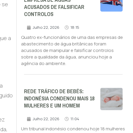
EMPRESA DE ÁGUAS
e se
ACUSADOS DE FALSIFICAR
CONTROLOS
Julho 22, 2026
18:15
Quatro ex-funcionários de uma das empresas de
que a
abastecimento de água britânicas foram
acusados de manipular e falsificar controlos
sobre a qualidade da água, anunciou hoje a
agência do ambiente.
na
REDE TRÁFICO DE BEBÉS:
eguido
INDONÉSIA CONDENOU MAIS 18
MULHERES E UM HOMEM
ez
Julho 22, 2026
11:04
da,
Um tribunal indonésio condenou hoje 18 mulheres