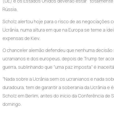
(UE) e os Estados Unidos deverão estar “totalmen
Rússia.
Scholz alertou hoje para o risco de as negociações c
Ucrânia, numa altura em que na Europa se teme a id
expensas de Kiev.
O chanceler alemão defendeu que nenhuma decisão s
ucranianos e dos europeus, depois de Trump ter acor
guerra, sublinhando que “uma paz imposta” é inaceitá
“Nada sobre a Ucrânia sem os ucranianos e nada so
duradoura, tem de garantir a soberania da Ucrânia e
Scholz em Berlim, antes do início da Conferência de 
domingo.