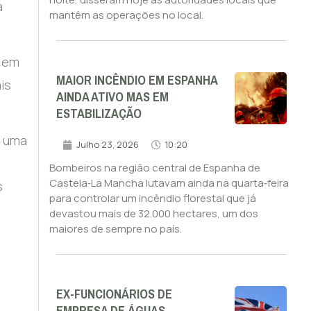
a
mantêm as operações no local.
z em
MAIOR INCÊNDIO EM ESPANHA
is
AINDA ATIVO MAS EM
ESTABILIZAÇÃO
e uma
Julho 23, 2026
10:20
Bombeiros na região central de Espanha de
Castela‑La Mancha lutavam ainda na quarta‑feira
s
para controlar um incêndio florestal que já
devastou mais de 32.000 hectares, um dos
maiores de sempre no país.
EX-FUNCIONÁRIOS DE