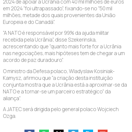
2024 de apoiar a Ucrânia com 40 mil milhões de euros
em 2024 “foi ultrapassado”, fixando-se no “50 mil
milhões, metade dos quais provenientes da União
Europeia e do Canadá”.
“A NATO é responsável por 99% da ajuda militar
recebida pela Ucrânia”, disse Szekerinska,
acrescentando que “quanto mais forte for a Ucrânia
nas negociações, mais hipóteses tem de chegar a um
acordo de paz duradouro”.
O ministro da Defesa polaco, Wladyslaw Kosiniak-
Kamysz, afirmou que “a criação desta instituição
conjunta mostra que a Ucrânia está a aproximar-se da
NATO e a tornar-se um parceiro estratégico” da
aliança”.
A JATEC será dirigida pelo general polaco Wojciech
Ozga.