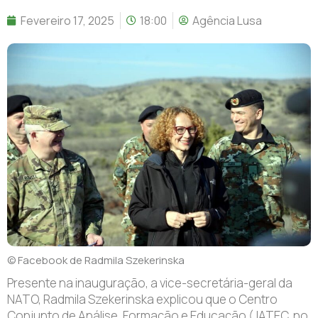
Fevereiro 17, 2025
18:00
Agência Lusa
© Facebook de Radmila Szekerinska
P
resente na inauguração, a vice-secretária-geral da
NATO, Radmila Szekerinska explicou que o Centro
Conjunto de Análise, Formação e Educação (JATEC, no