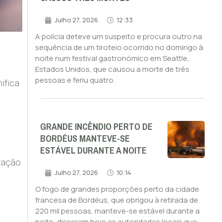
Julho 27, 2026
12:33
A polícia deteve um suspeito e procura outro na
sequência de um tiroteio ocorrido no domingo à
noite num festival gastronómico em Seattle,
Estados Unidos, que causou a morte de três
pessoas e feriu quatro.
ifica
GRANDE INCÊNDIO PERTO DE
BORDÉUS MANTEVE-SE
ESTÁVEL DURANTE A NOITE
ração
Julho 27, 2026
10:14
O fogo de grandes proporções perto da cidade
francesa de Bordéus, que obrigou à retirada de
220 mil pessoas, manteve-se estável durante a
noite, disseram hoje as autoridades locais que