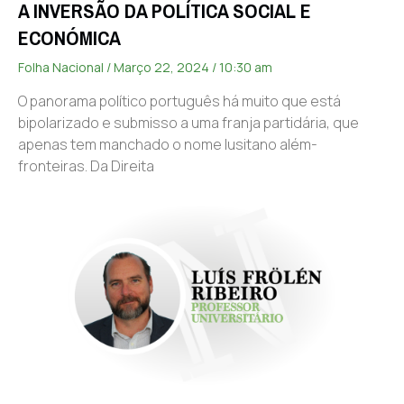
A INVERSÃO DA POLÍTICA SOCIAL E
ECONÓMICA
Folha Nacional
Março 22, 2024
10:30 am
O panorama político português há muito que está
bipolarizado e submisso a uma franja partidária, que
apenas tem manchado o nome lusitano além-
fronteiras. Da Direita