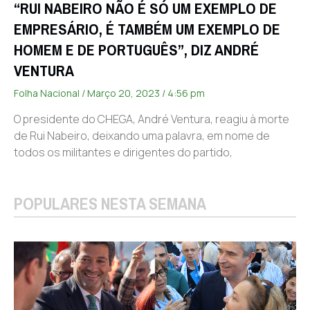
“RUI NABEIRO NÃO É SÓ UM EXEMPLO DE
EMPRESÁRIO, É TAMBÉM UM EXEMPLO DE
HOMEM E DE PORTUGUÊS”, DIZ ANDRÉ
VENTURA
Folha Nacional
Março 20, 2023
4:56 pm
O presidente do CHEGA, André Ventura, reagiu à morte
de Rui Nabeiro, deixando uma palavra, em nome de
todos os militantes e dirigentes do partido,
POPULARES NESTA SEMANA