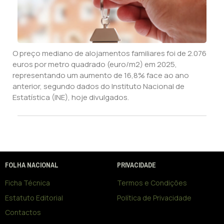
O preço mediano de alojamentos familiares foi de 2.076
euros por metro quadrado (euro/m2) em 2025,
representando um aumento de 16,8% face ao ano
anterior, segundo dados do Instituto Nacional de
Estatística (INE), hoje divulgados.
FOLHA NACIONAL
PRIVACIDADE
Ficha Técnica
Termos e Condições
Estatuto Editorial
Política de Privacidade
Contactos