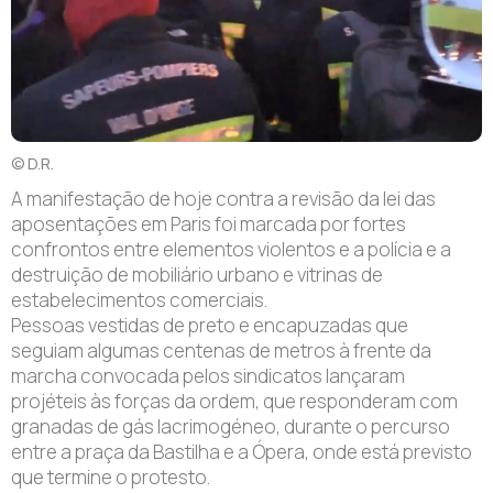
© D.R.
A manifestação de hoje contra a revisão da lei das
aposentações em Paris foi marcada por fortes
confrontos entre elementos violentos e a polícia e a
destruição de mobiliário urbano e vitrinas de
estabelecimentos comerciais.
Pessoas vestidas de preto e encapuzadas que
seguiam algumas centenas de metros à frente da
marcha convocada pelos sindicatos lançaram
projéteis às forças da ordem, que responderam com
granadas de gás lacrimogéneo, durante o percurso
entre a praça da Bastilha e a Ópera, onde está previsto
que termine o protesto.