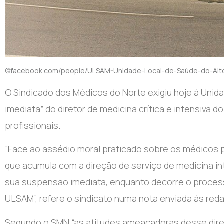
©facebook.com/people/ULSAM-Unidade-Local-de-Saúde-do-Alt
O Sindicado dos Médicos do Norte exigiu hoje à Uni
imediata” do diretor de medicina crítica e intensiva 
profissionais.
“Face ao assédio moral praticado sobre os médicos p
que acumula com a direção de serviço de medicina in
sua suspensão imediata, enquanto decorre o process
ULSAM”, refere o sindicato numa nota enviada às red
Segundo o SMN “as atitudes ameaçadoras desse dire