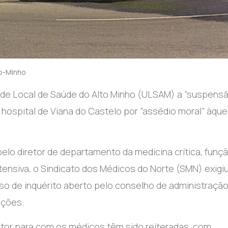
o-Minho
dade Local de Saúde do Alto Minho (ULSAM) a “suspens
do hospital de Viana do Castelo por “assédio moral” àque
elo diretor de departamento da medicina crítica, funç
tensiva, o Sindicato dos Médicos do Norte (SMN) exigiu
o de inquérito aberto pelo conselho de administração
ações.
tor para com os médicos têm sido reiteradas, com