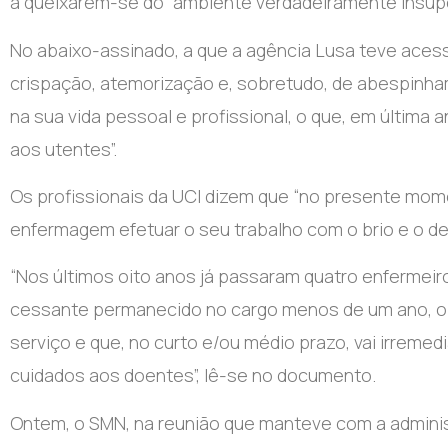
a queixarem-se do “ambiente verdadeiramente insupor
No abaixo-assinado, a que a agência Lusa teve ace
crispação, atemorização e, sobretudo, de abespinham
na sua vida pessoal e profissional, o que, em última
aos utentes”.
Os profissionais da UCI dizem que “no presente mo
enfermagem efetuar o seu trabalho com o brio e o de
“Nos últimos oito anos já passaram quatro enfermeir
cessante permanecido no cargo menos de um ano, o 
serviço e que, no curto e/ou médio prazo, vai irreme
cuidados aos doentes”, lê-se no documento.
Ontem, o SMN, na reunião que manteve com a admini