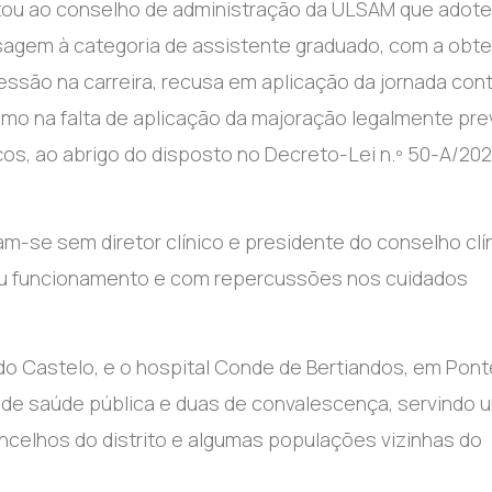
citou ao conselho de administração da ULSAM que adote
sagem à categoria de assistente graduado, com a obt
ressão na carreira, recusa em aplicação da jornada con
o na falta de aplicação da majoração legalmente pre
os, ao abrigo do disposto no Decreto-Lei n.º 50-A/202
m-se sem diretor clínico e presidente do conselho clí
eu funcionamento e com repercussões nos cuidados
do Castelo, e o hospital Conde de Bertiandos, em Pont
e de saúde pública e duas de convalescença, servindo 
ncelhos do distrito e algumas populações vizinhas do