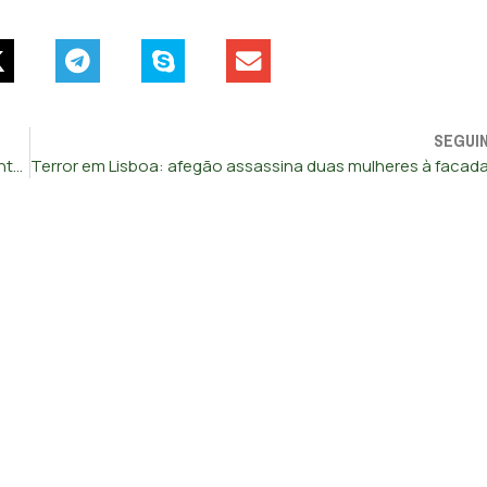
SEGUI
Testemunhas vão depor por videoconferência no julgamento do homicídio do agente Fábio Guerra