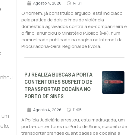
Agosto 4, 2026
14:31
e
O homem, já constituído arguido, está indiciado
pela prática de dois crimes de violência
doméstica agravados contra a ex-companheira e
o filho, anunciou o Ministério Público (MP), num
comunicado publicado na página na Internet da
Procuradoria-Geral Regional de Évora.
s
PJ REALIZA BUSCAS A PORTA-
inhou
CONTENTORES SUSPEITO DE
TRANSPORTAR COCAÍNA NO
PORTO DE SINES
Agosto 4, 2026
11:05
e um
A Polícia Judiciária arrestou, esta madrugada, um
elo,
porta-contentores no Porto de Sines, suspeito de
transportar grandes quantidades de cocaína a