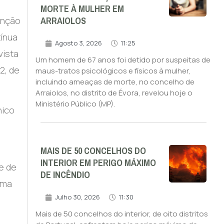
MORTE À MULHER EM
ARRAIOLOS
enção
tínua
Agosto 3, 2026
11:25
vista
Um homem de 67 anos foi detido por suspeitas de
2, de
maus-tratos psicológicos e físicos à mulher,
incluindo ameaças de morte, no concelho de
Arraiolos, no distrito de Évora, revelou hoje o
Ministério Público (MP).
nico
MAIS DE 50 CONCELHOS DO
INTERIOR EM PERIGO MÁXIMO
e de
DE INCÊNDIO
uma
Julho 30, 2026
11:30
Mais de 50 concelhos do interior, de oito distritos