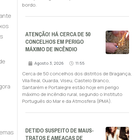
bordo.
tante
exos
ATENÇÃO! HÁ CERCA DE 50
os
CONCELHOS EM PERIGO
MÁXIMO DE INCÊNDIO
de
Agosto 3, 2026
11:55
Cerca de 50 concelhos dos distritos de Bragança,
Vila Real, Guarda, Viseu, Castelo Branco,
gora
Santarém e Portalegre estão hoje em perigo
máximo de incêndio rural, segundo o Instituto
Português do Mar e da Atmosfera (IPMA).
DETIDO SUSPEITO DE MAUS-
blemas
TRATOS E AMEAÇAS DE