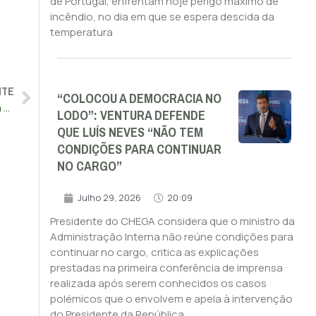
de Portugal, enfrentam hoje perigo máximo de
incêndio, no dia em que se espera descida da
temperatura
NTE
“COLOCOU A DEMOCRACIA NO
Terror em Lisboa: afegão assassina duas mulheres à facada e fere homem com gravidade
LODO”: VENTURA DEFENDE
QUE LUÍS NEVES “NÃO TEM
CONDIÇÕES PARA CONTINUAR
NO CARGO”
Julho 29, 2026
20:09
Presidente do CHEGA considera que o ministro da
Administração Interna não reúne condições para
continuar no cargo, critica as explicações
prestadas na primeira conferência de imprensa
realizada após serem conhecidos os casos
polémicos que o envolvem e apela à intervenção
do Presidente da República.