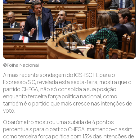
©Folha Nacional
A mais recente sondagem do ICS-ISCTE para o
Expresso/SIC, revelada esta sexta-feira, mostra que o
partido CHEGA, não só consolida a sua posição
enquanto terceira força política nacional, como
também é o partido que mais cresce nas intenções de
voto.
O barómetro mostrou uma subida de 4 pontos
percentuais para o partido CHEGA, mantendo-o assim
como terceira força política com 13% das intenções de