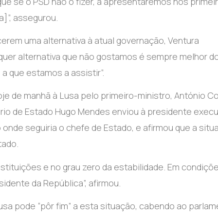
ue se o PSD não o fizer, a apresentaremos nos primei
a]”, assegurou.
cerem uma alternativa à atual governação, Ventura
lquer alternativa que não gostamos é sempre melhor d
a que estamos a assistir”.
je de manhã à Lusa pelo primeiro-ministro, António Co
ário de Estado Hugo Mendes enviou à presidente execu
 onde seguiria o chefe de Estado, e afirmou que a situ
tado.
nstituições e no grau zero da estabilidade. Em condiçõ
sidente da República”, afirmou.
usa pode “pôr fim” a esta situação, cabendo ao parla