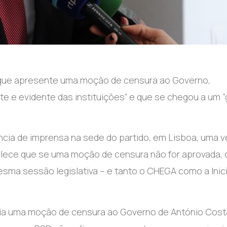
 que apresente uma moção de censura ao Governo,
 e evidente das instituições” e que se chegou a um “
ncia de imprensa na sede do partido, em Lisboa, uma v
lece que se uma moção de censura não for aprovada, 
sma sessão legislativa – e tanto o CHEGA como a Inici
ia uma moção de censura ao Governo de António Cost