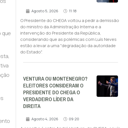
ros
Agosto 5, 2026
11:18
O Presidente do CHEGA voltou a pedir a demissão
do ministro da Administração Interna e a
o que
intervenção do Presidente da República,
considerando que as polémicas com Luís Neves
estão a levar a uma "degradação da autoridade
do Estado".
sta,
tiva
ação
VENTURA OU MONTENEGRO?
ELEITORES CONSIDERAM O
PRESIDENTE DO CHEGA O
es
VERDADEIRO LÍDER DA
DIREITA
Agosto 4, 2026
09:20
mento