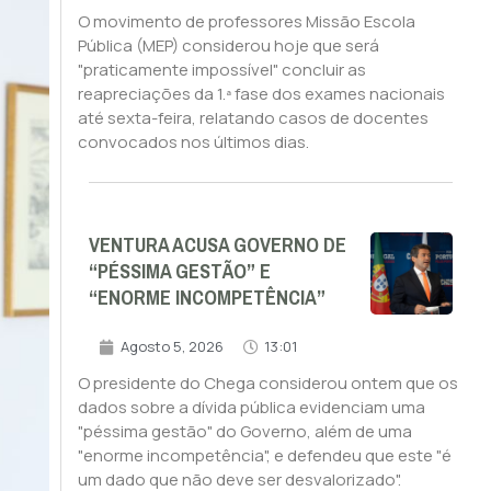
O movimento de professores Missão Escola
Pública (MEP) considerou hoje que será
"praticamente impossível" concluir as
reapreciações da 1.ª fase dos exames nacionais
até sexta-feira, relatando casos de docentes
convocados nos últimos dias.
VENTURA ACUSA GOVERNO DE
“PÉSSIMA GESTÃO” E
“ENORME INCOMPETÊNCIA”
Agosto 5, 2026
13:01
O presidente do Chega considerou ontem que os
dados sobre a dívida pública evidenciam uma
"péssima gestão" do Governo, além de uma
"enorme incompetência", e defendeu que este "é
um dado que não deve ser desvalorizado".