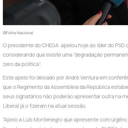
©Folha Nacional
O presidente do CHEGA apelou hoje ao líder do PSD
considerando que existe uma “degradação permanente
zero da política”.
Este apelo foi deixado por André Ventura em conferê
que o Regimento da Assembleia da República estabe
seus signatários não poderão apresentar outra na me
Liberal já o fizeram na atual sessão.
“Apelo a Luís Montenegro que apresente com urgênc