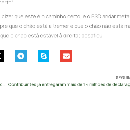
erto”.
a dizer que este é o caminho certo, e o PSD andar met
pre que o chão está a tremer e que o chão não está m
que o chão está estável à direita”, desafiou.
SEGUI
CHEGA considera que quem incendeia e destrói tem de ser considerado terrorista