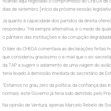
ficando aqui registado o compromisso do CHEGA de q
dias de setembro [início da próxima sessão legislativ
Já quanto à capacidade dos partidos da direita ofere
respondeu: “Há sempre alternativa, e o medo de qua
o pântano das instituições e da corrupção degradada 
O líder do CHEGA comentava as declarações feitas ho
que considerou gravíssimo o e-mail que o ex-secret
da TAP a sugerir o adiamento de uma viagem do avião
teria levado à demissão imediata do secretário de Es
“Estamos no grau zero da política, da confiança das i
normais, este Governo já teria sido demitido pelo Pre
Na opinião de Ventura, apenas Marcelo Rebelo de So