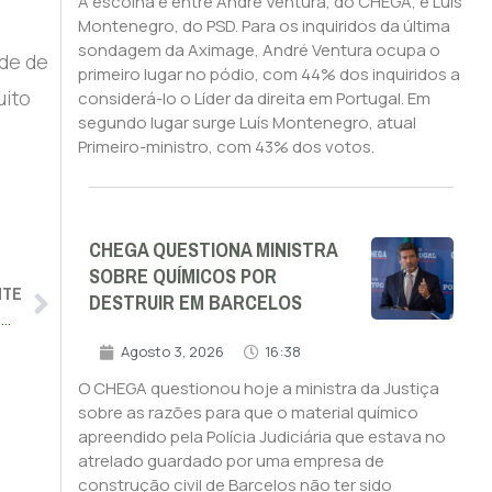
A escolha é entre André Ventura, do CHEGA, e Luís
Montenegro, do PSD. Para os inquiridos da última
sondagem da Aximage, André Ventura ocupa o
ade de
primeiro lugar no pódio, com 44% dos inquiridos a
uito
considerá-lo o Líder da direita em Portugal. Em
segundo lugar surge Luís Montenegro, atual
Primeiro-ministro, com 43% dos votos.
CHEGA QUESTIONA MINISTRA
SOBRE QUÍMICOS POR
NTE
DESTRUIR EM BARCELOS
Contribuintes já entregaram mais de 1,4 milhões de declarações de IRS
Agosto 3, 2026
16:38
O CHEGA questionou hoje a ministra da Justiça
sobre as razões para que o material químico
apreendido pela Polícia Judiciária que estava no
atrelado guardado por uma empresa de
construção civil de Barcelos não ter sido