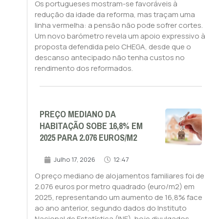
Os portugueses mostram-se favoráveis à
redução da idade da reforma, mas traçam uma
linha vermelha: a pensão não pode sofrer cortes.
Um novo barómetro revela um apoio expressivo à
proposta defendida pelo CHEGA, desde que o
descanso antecipado não tenha custos no
rendimento dos reformados.
PREÇO MEDIANO DA
HABITAÇÃO SOBE 16,8% EM
2025 PARA 2.076 EUROS/M2
Julho 17, 2026
12:47
O preço mediano de alojamentos familiares foi de
2.076 euros por metro quadrado (euro/m2) em
2025, representando um aumento de 16,8% face
ao ano anterior, segundo dados do Instituto
Nacional de Estatística (INE), hoje divulgados.