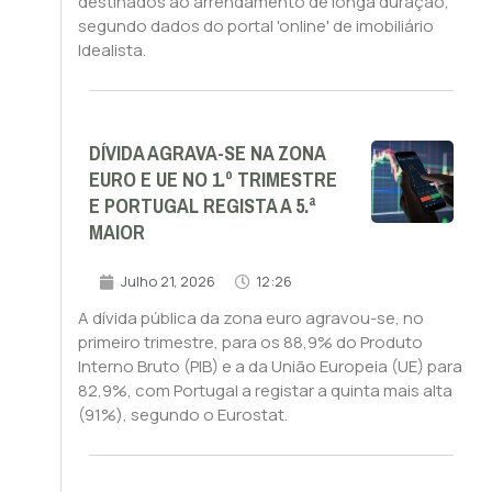
destinados ao arrendamento de longa duração,
segundo dados do portal 'online' de imobiliário
Idealista.
DÍVIDA AGRAVA-SE NA ZONA
EURO E UE NO 1.º TRIMESTRE
E PORTUGAL REGISTA A 5.ª
MAIOR
Julho 21, 2026
12:26
A dívida pública da zona euro agravou-se, no
primeiro trimestre, para os 88,9% do Produto
Interno Bruto (PIB) e a da União Europeia (UE) para
82,9%, com Portugal a registar a quinta mais alta
(91%), segundo o Eurostat.