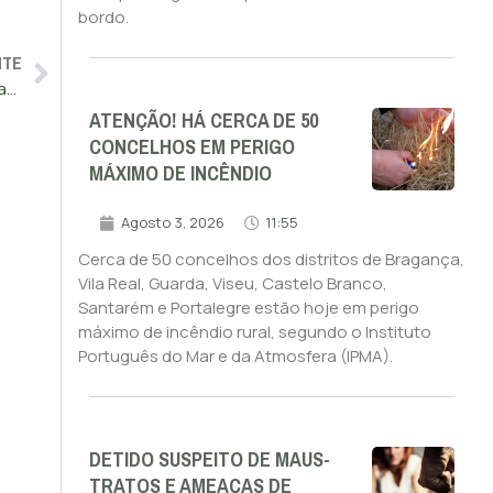
bordo.
NTE
Depressão Óscar: Funchal e Câmara de Lobos registam várias ocorrências
ATENÇÃO! HÁ CERCA DE 50
CONCELHOS EM PERIGO
MÁXIMO DE INCÊNDIO
Agosto 3, 2026
11:55
Cerca de 50 concelhos dos distritos de Bragança,
Vila Real, Guarda, Viseu, Castelo Branco,
Santarém e Portalegre estão hoje em perigo
máximo de incêndio rural, segundo o Instituto
Português do Mar e da Atmosfera (IPMA).
DETIDO SUSPEITO DE MAUS-
TRATOS E AMEAÇAS DE