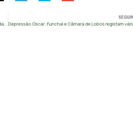
SEGUI
Contratações na Saúde não conseguiram reforçar capacidade assistencial