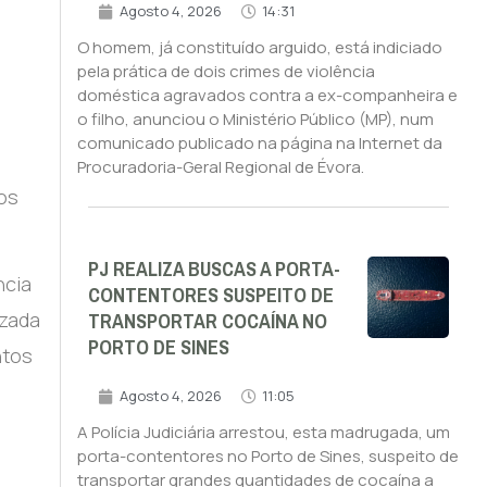
Agosto 4, 2026
14:31
O homem, já constituído arguido, está indiciado
pela prática de dois crimes de violência
doméstica agravados contra a ex-companheira e
o filho, anunciou o Ministério Público (MP), num
comunicado publicado na página na Internet da
Procuradoria-Geral Regional de Évora.
os
PJ REALIZA BUSCAS A PORTA-
ncia
CONTENTORES SUSPEITO DE
TRANSPORTAR COCAÍNA NO
izada
PORTO DE SINES
ntos
Agosto 4, 2026
11:05
A Polícia Judiciária arrestou, esta madrugada, um
porta-contentores no Porto de Sines, suspeito de
transportar grandes quantidades de cocaína a