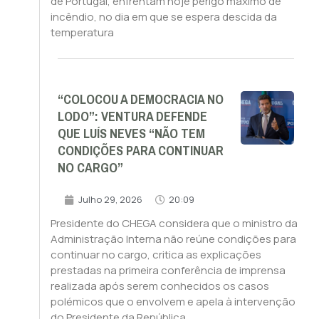
de Portugal, enfrentam hoje perigo máximo de
incêndio, no dia em que se espera descida da
temperatura
“COLOCOU A DEMOCRACIA NO
LODO”: VENTURA DEFENDE
QUE LUÍS NEVES “NÃO TEM
CONDIÇÕES PARA CONTINUAR
NO CARGO”
Julho 29, 2026
20:09
Presidente do CHEGA considera que o ministro da
Administração Interna não reúne condições para
continuar no cargo, critica as explicações
prestadas na primeira conferência de imprensa
realizada após serem conhecidos os casos
polémicos que o envolvem e apela à intervenção
do Presidente da República.