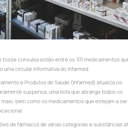
no e tosse convulsa estão entre os 101 medicamentos qu
 uma circular informativa do Infarmed.
icamento e Produtos de Saúde (Infarmed) atualiza os
iamente suspensa, uma lista que abrange todos os
de maio, bem como os medicamentos que estejam a ser
xcecional.
ções de fármacos de várias categorias e substâncias at