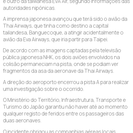
e outro da taiwanesa EVA Air, segundo informações das
autoridades nipónicas.
A imprensa japonesa avançou que terá sido o avião da
Thai Airways, que tinha como destino a capital
tailandesa, Banguecoque, a atingir acidentalmente o
avião da Eva Airways, que iria partir para Taipei.
De acordo com as imagens captadas pela televisão
pública japonesa NHK, os dois aviões envolvidos na
colisão permaneciam na pista, onde se podiam ver
fragmentos da asa da aeronave da Thai Airways.
A direção do aeroporto encerrou a pista A para realizar
uma investigação sobre o ocorrido.
O Ministério do Território, Infraestrutura, Transporte e
Turismo do Japão garantiu não haver até ao momento
qualquer registo de feridos entre os passageiros das
duas aeronaves.
O incidente obrigou as companhias aéreas locais