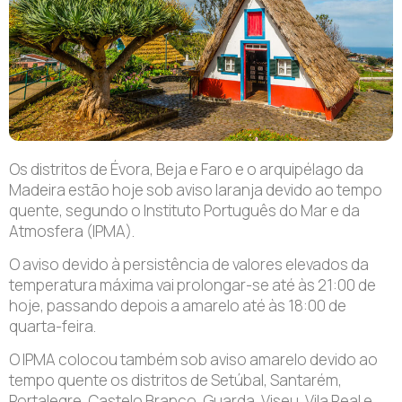
Os distritos de Évora, Beja e Faro e o arquipélago da
Madeira estão hoje sob aviso laranja devido ao tempo
quente, segundo o Instituto Português do Mar e da
Atmosfera (IPMA).
O aviso devido à persistência de valores elevados da
temperatura máxima vai prolongar-se até às 21:00 de
hoje, passando depois a amarelo até às 18:00 de
quarta-feira.
O IPMA colocou também sob aviso amarelo devido ao
tempo quente os distritos de Setúbal, Santarém,
Portalegre, Castelo Branco, Guarda, Viseu, Vila Real e