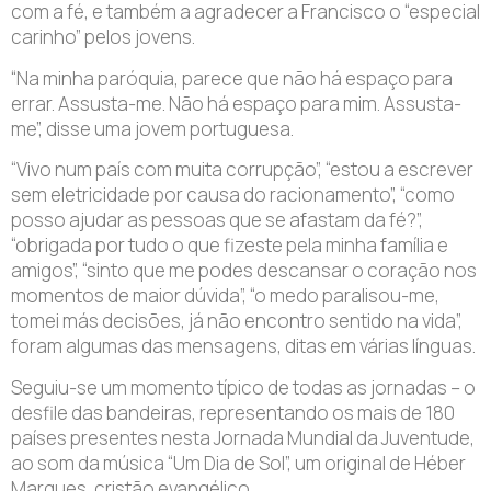
com a fé, e também a agradecer a Francisco o “especial
carinho” pelos jovens.
“Na minha paróquia, parece que não há espaço para
errar. Assusta-me. Não há espaço para mim. Assusta-
me”, disse uma jovem portuguesa.
“Vivo num país com muita corrupção”, “estou a escrever
sem eletricidade por causa do racionamento”, “como
posso ajudar as pessoas que se afastam da fé?”,
“obrigada por tudo o que fizeste pela minha família e
amigos”, “sinto que me podes descansar o coração nos
momentos de maior dúvida”, “o medo paralisou-me,
tomei más decisões, já não encontro sentido na vida”,
foram algumas das mensagens, ditas em várias línguas.
Seguiu-se um momento típico de todas as jornadas – o
desfile das bandeiras, representando os mais de 180
países presentes nesta Jornada Mundial da Juventude,
ao som da música “Um Dia de Sol”, um original de Héber
Marques, cristão evangélico.