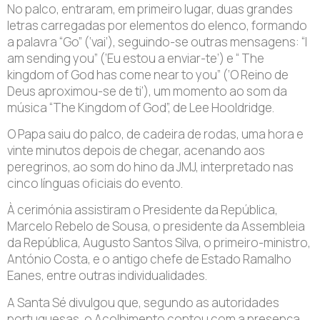
No palco, entraram, em primeiro lugar, duas grandes
letras carregadas por elementos do elenco, formando
a palavra “Go” (‘vai’), seguindo-se outras mensagens: “I
am sending you” (‘Eu estou a enviar-te’) e “ The
kingdom of God has come near to you” (‘O Reino de
Deus aproximou-se de ti’), um momento ao som da
música “The Kingdom of God”, de Lee Hooldridge.
O Papa saiu do palco, de cadeira de rodas, uma hora e
vinte minutos depois de chegar, acenando aos
peregrinos, ao som do hino da JMJ, interpretado nas
cinco línguas oficiais do evento.
À cerimónia assistiram o Presidente da República,
Marcelo Rebelo de Sousa, o presidente da Assembleia
da República, Augusto Santos Silva, o primeiro-ministro,
António Costa, e o antigo chefe de Estado Ramalho
Eanes, entre outras individualidades.
A Santa Sé divulgou que, segundo as autoridades
portuguesas, o Acolhimento contou com a presença