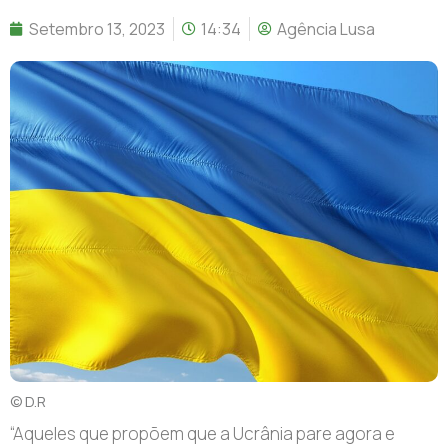
Setembro 13, 2023
14:34
Agência Lusa
© D.R
“A
queles que propõem que a Ucrânia pare agora e