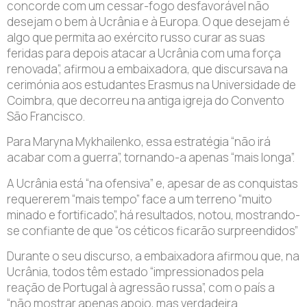
concorde com um cessar-fogo desfavorável não
desejam o bem à Ucrânia e à Europa. O que desejam é
algo que permita ao exército russo curar as suas
feridas para depois atacar a Ucrânia com uma força
renovada”, afirmou a embaixadora, que discursava na
cerimónia aos estudantes Erasmus na Universidade de
Coimbra, que decorreu na antiga igreja do Convento
São Francisco.
Para Maryna Mykhailenko, essa estratégia “não irá
acabar com a guerra”, tornando-a apenas “mais longa”.
A Ucrânia está “na ofensiva” e, apesar de as conquistas
requererem “mais tempo” face a um terreno “muito
minado e fortificado”, há resultados, notou, mostrando-
se confiante de que “os céticos ficarão surpreendidos”
Durante o seu discurso, a embaixadora afirmou que, na
Ucrânia, todos têm estado “impressionados pela
reação de Portugal à agressão russa”, com o país a
“não mostrar apenas apoio, mas verdadeira