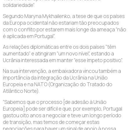
solidariedade”.
Segundo Maryna Mykhailenko, a tese de que os países
da Europa ocidental não estariam tão preocupados
com o conflito por estarem mais longe da ameaça “não
é aplicada em Portugal”.
As relações diplomáticas entre os dois países “têm
aumentado” e atingiram “um novo nível”, estando a
Ucrânia interessada em manter “esse ímpeto positivo”.
Na sua intervenção, a embaixadora vincou também a
importância da integração da Ucrânia na União
Europeia e na NATO (Organização do Tratado do
Atlântico Norte).
“Sabemos que o processo [de adesão à União
Europeia] pode ser difícil e que, por exemplo, Portugal
gastou oito anos a negociar e teve um longo período
de transição, mas temos de começar estas
negociações para haver um sinal de apoio à nossa