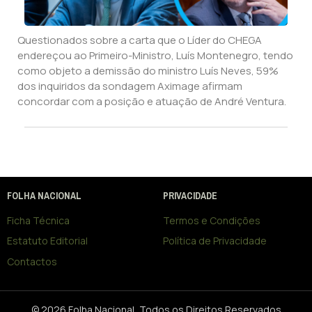
Questionados sobre a carta que o Líder do CHEGA
endereçou ao Primeiro-Ministro, Luís Montenegro, tendo
como objeto a demissão do ministro Luís Neves, 59%
dos inquiridos da sondagem Aximage afirmam
concordar com a posição e atuação de André Ventura.
FOLHA NACIONAL
PRIVACIDADE
Ficha Técnica
Termos e Condições
Estatuto Editorial
Política de Privacidade
Contactos
© 2026 Folha Nacional, Todos os Direitos Reservados