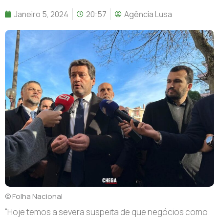
Janeiro 5, 2024
20:57
Agência Lusa
© Folha Nacional
“H
oje temos a severa suspeita de que negócios como