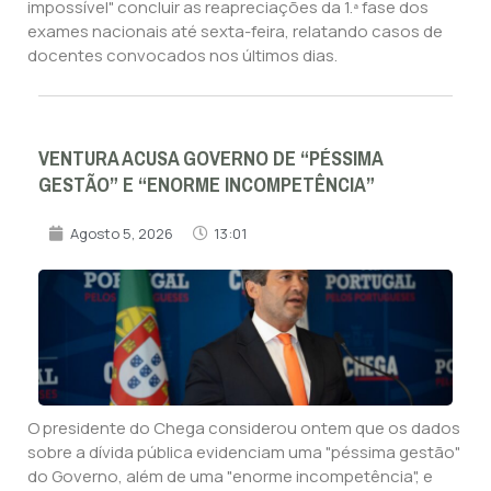
impossível" concluir as reapreciações da 1.ª fase dos
exames nacionais até sexta-feira, relatando casos de
docentes convocados nos últimos dias.
VENTURA ACUSA GOVERNO DE “PÉSSIMA
GESTÃO” E “ENORME INCOMPETÊNCIA”
Agosto 5, 2026
13:01
O presidente do Chega considerou ontem que os dados
sobre a dívida pública evidenciam uma "péssima gestão"
do Governo, além de uma "enorme incompetência", e