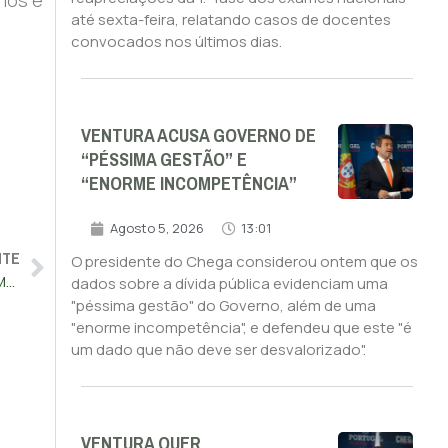
até sexta-feira, relatando casos de docentes
convocados nos últimos dias.
VENTURA ACUSA GOVERNO DE
“PÉSSIMA GESTÃO” E
“ENORME INCOMPETÊNCIA”
Agosto 5, 2026
13:01
NTE
O presidente do Chega considerou ontem que os
“Estas Europeias são as mais importantes desde a II Guerra Mundial”
dados sobre a dívida pública evidenciam uma
"péssima gestão" do Governo, além de uma
"enorme incompetência", e defendeu que este "é
um dado que não deve ser desvalorizado".
VENTURA QUER