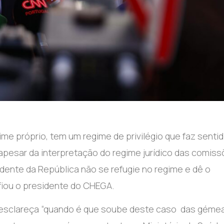
me próprio, tem um regime de privilégio que faz senti
apesar da interpretação do regime jurídico das comis
idente da República não se refugie no regime e dê o
fiou o presidente do CHEGA.
a esclareça “quando é que soube deste caso das gémea