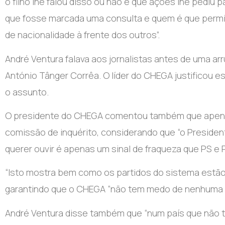
o filho lhe falou disso ou não e que ações lhe pediu
que fosse marcada uma consulta e quem é que permit
de nacionalidade à frente dos outros”.
André Ventura falava aos jornalistas antes de uma arr
António Tânger Corrêa. O líder do CHEGA justificou e
o assunto.
O presidente do CHEGA comentou também que apenas 
comissão de inquérito, considerando que “o Presiden
querer ouvir é apenas um sinal de fraqueza que PS e
“Isto mostra bem como os partidos do sistema estão 
garantindo que o CHEGA “não tem medo de nenhuma 
André Ventura disse também que “num país que não