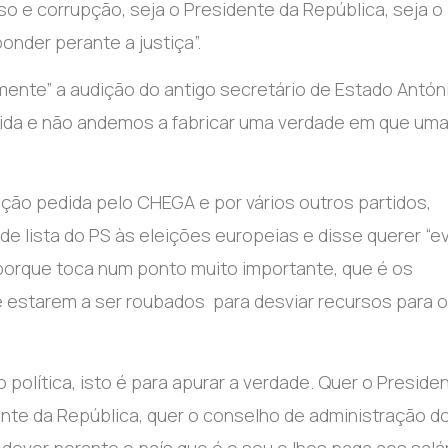
so e corrupção, seja o Presidente da República, seja o
onder perante a justiça”.
mente” a audição do antigo secretário de Estado Antón
cida e não andemos a fabricar uma verdade em que um
ição pedida pelo CHEGA e por vários outros partidos,
e lista do PS às eleições europeias e disse querer “ev
 porque toca num ponto muito importante, que é os
 estarem a ser roubados para desviar recursos para 
política, isto é para apurar a verdade. Quer o Preside
dente da República, quer o conselho de administração d
 dever perante o país que é o seu e lhes paga aos salá