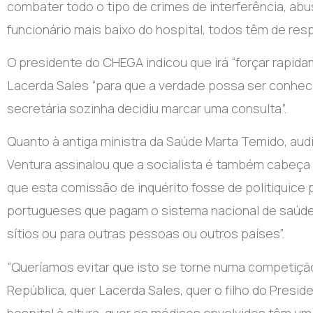
combater todo o tipo de crimes de interferência, abu
funcionário mais baixo do hospital, todos têm de resp
O presidente do CHEGA indicou que irá “forçar rapida
Lacerda Sales “para que a verdade possa ser conhe
secretária sozinha decidiu marcar uma consulta”.
Quanto à antiga ministra da Saúde Marta Temido, aud
Ventura assinalou que a socialista é também cabeça d
que esta comissão de inquérito fosse de politiquice
portugueses que pagam o sistema nacional de saúde
sítios ou para outras pessoas ou outros países”.
“Queríamos evitar que isto se torne numa competição 
República, quer Lacerda Sales, quer o filho do Presi
hospital à altura, quer os médicos envolvidos têm um