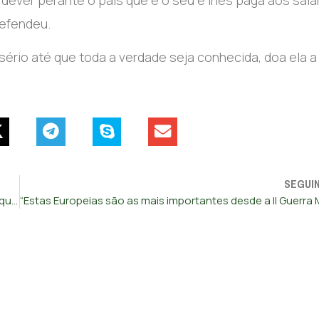
defendeu.
sério até que toda a verdade seja conhecida, doa ela a
SEGUI
Balcão de Denúncia para imigrantes com meia centena de queixas numa semana