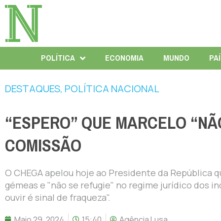
POLÍTICA
ECONOMIA
MUNDO
PA
DESTAQUES
,
POLÍTICA NACIONAL
“ESPERO” QUE MARCELO “NÃO 
COMISSÃO
O CHEGA apelou hoje ao Presidente da República q
gémeas e "não se refugie" no regime jurídico dos i
ouvir é sinal de fraqueza".
Maio 29, 2024
15:40
Agência Lusa