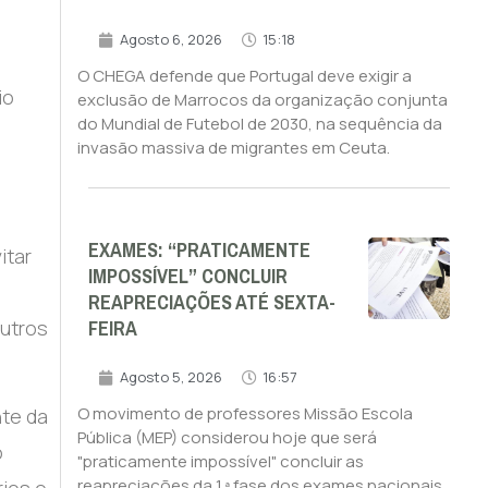
Agosto 6, 2026
15:18
O CHEGA defende que Portugal deve exigir a
io
exclusão de Marrocos da organização conjunta
do Mundial de Futebol de 2030, na sequência da
a
invasão massiva de migrantes em Ceuta.
EXAMES: “PRATICAMENTE
itar
IMPOSSÍVEL” CONCLUIR
REAPRECIAÇÕES ATÉ SEXTA-
FEIRA
outros
Agosto 5, 2026
16:57
O movimento de professores Missão Escola
nte da
Pública (MEP) considerou hoje que será
o
"praticamente impossível" concluir as
reapreciações da 1.ª fase dos exames nacionais
rios e