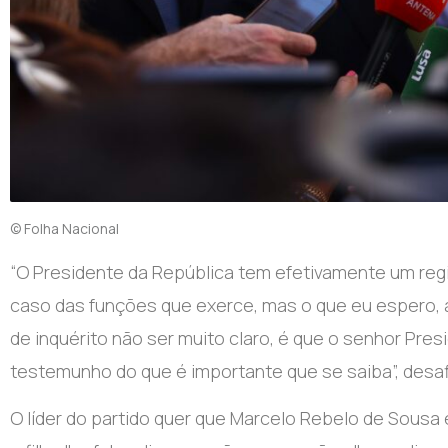
© Folha Nacional
“O
Presidente da República tem efetivamente um regi
caso das funções que exerce, mas o que eu espero, 
de inquérito não ser muito claro, é que o senhor Pres
testemunho do que é importante que se saiba”, desa
O líder do partido quer que Marcelo Rebelo de Sous