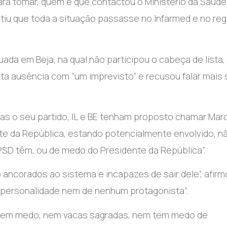
 para tomar, quem é que contactou o Ministério da Saúde
iu que toda a situação passasse no Infarmed e no reg
uada em Beja, na qual não participou o cabeça de lista,
sta ausência com “um imprevisto” e recusou falar mais
o seu partido, IL e BE tenham proposto chamar Marc
te da República, estando potencialmente envolvido, n
 PSD têm, ou de medo do Presidente da República”.
ancorados ao sistema e incapazes de sair dele”, afirm
personalidade nem de nenhum protagonista”.
 tem medo, nem vacas sagradas, nem tem medo de