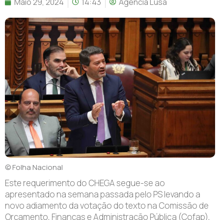
Maio 29, 2024
14:43
Agência Lusa
© Folha Nacional
E
ste requerimento do CHEGA segue-se ao
apresentado na semana passada pelo PS levando a
novo adiamento da votação do texto na Comissão de
Orçamento, Finanças e Administração Pública (Cofap),