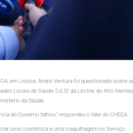
GA, em Lisboa, André Ventura foi questionado sobre a
es Locais de Saúde (ULS) da Lezíria, do Alto Alentej
inistério da Saúde.
ncia do Governo falhou”, respondeu o líder do CHEGA.
 criar uma cosmética e uma maquilhagem no Serviço