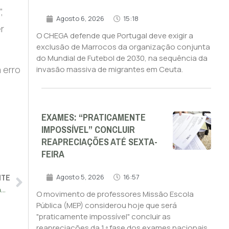
,
Agosto 6, 2026
15:18
r
O CHEGA defende que Portugal deve exigir a
exclusão de Marrocos da organização conjunta
do Mundial de Futebol de 2030, na sequência da
 erro
invasão massiva de migrantes em Ceuta.
EXAMES: “PRATICAMENTE
IMPOSSÍVEL” CONCLUIR
REAPRECIAÇÕES ATÉ SEXTA-
FEIRA
NTE
Agosto 5, 2026
16:57
Chega apela a Montenegro que recue na escolha de Rosalino para secretário-geral do Governo
O movimento de professores Missão Escola
Pública (MEP) considerou hoje que será
"praticamente impossível" concluir as
reapreciações da 1.ª fase dos exames nacionais