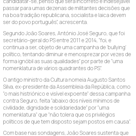
candidatar-se, penso que será incorreto e indesejável
passar para umas dezenas de militantes decisões que
na boa tradição republicana, socialista e laica devem
ser do povo português”, acrescenta.
Segundo João Soares, António José Seguro, que foi
secretário-geral do PS entre 2011 e 2014, “foi, e
continua a ser, objeto de uma campanha de ‘bullying’
político, tentando diminuir e menosprezar por vezes de
forma ignóbil as suas qualidades” por parte de “uma
nomenklatura de vários quadrantes do PS”.
O antigo ministro da Cultura nomeia Augusto Santos
Silva, ex-presidente da Assembleia da República, como
“o mais histriónico e visível expoente” dessa campanha
contra Seguro, feita “abaixo dos níveis mínimos de
civilidade, dignidade e solidariedade” por “uma
nomenklatura” que “não tolera que os privilégios
políticos de que tem disposto sejam postos em causa”.
Com base nas sondagens, João Soares sustenta que