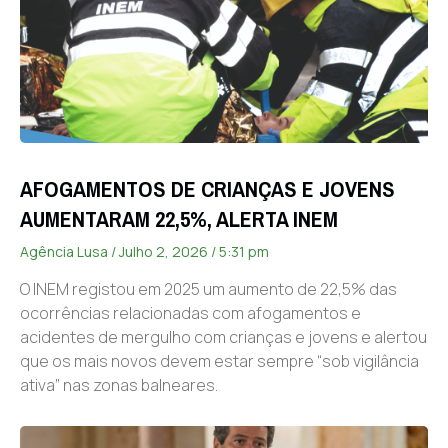
AFOGAMENTOS DE CRIANÇAS E JOVENS
AUMENTARAM 22,5%, ALERTA INEM
Agência Lusa
Julho 2, 2026
5:31 pm
O INEM registou em 2025 um aumento de 22,5% das
ocorrências relacionadas com afogamentos e
acidentes de mergulho com crianças e jovens e alertou
que os mais novos devem estar sempre “sob vigilância
ativa” nas zonas balneares.