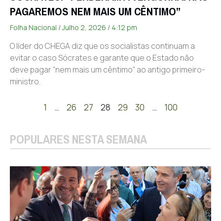
PAGAREMOS NEM MAIS UM CÊNTIMO”
Folha Nacional
Julho 2, 2026
4:12 pm
O líder do CHEGA diz que os socialistas continuam a
evitar o caso Sócrates e garante que o Estado não
deve pagar “nem mais um cêntimo” ao antigo primeiro-
ministro.
1
…
26
27
28
29
30
…
100
POPULARES NESTA SEMANA