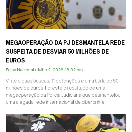
MEGAOPERAÇÃO DA PJ DESMANTELA REDE
SUSPEITA DE DESVIAR 50 MILHÕES DE
EUROS
Folha Nacional
Julho 2, 2026
6:02 pm
Vinte e duas buscas, 11 detenções e uma burla de 50
milhões de euros. Foi este o resultado de uma
megaoperação da Polícia Judiciária que desmantelou
uma alegada rede internacional de cibercrime.