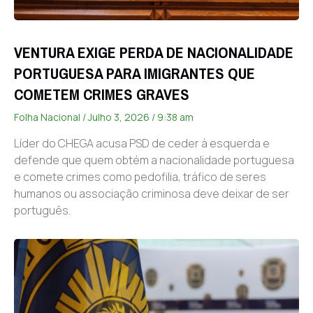
VENTURA EXIGE PERDA DE NACIONALIDADE
PORTUGUESA PARA IMIGRANTES QUE
COMETEM CRIMES GRAVES
Folha Nacional
Julho 3, 2026
9:38 am
Líder do CHEGA acusa PSD de ceder à esquerda e
defende que quem obtém a nacionalidade portuguesa
e comete crimes como pedofilia, tráfico de seres
humanos ou associação criminosa deve deixar de ser
português.