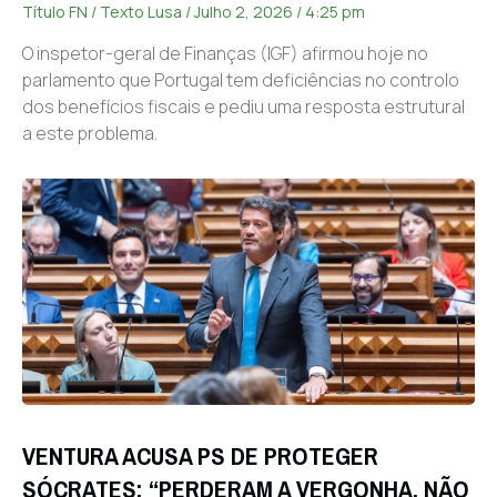
Título FN / Texto Lusa
Julho 2, 2026
4:25 pm
O inspetor-geral de Finanças (IGF) afirmou hoje no
parlamento que Portugal tem deficiências no controlo
dos benefícios fiscais e pediu uma resposta estrutural
a este problema.
VENTURA ACUSA PS DE PROTEGER
SÓCRATES: “PERDERAM A VERGONHA. NÃO