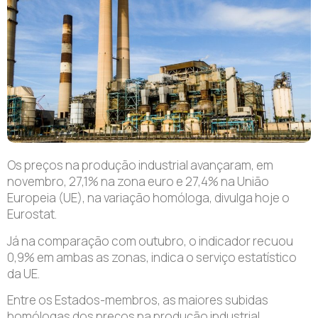
Os preços na produção industrial avançaram, em
novembro, 27,1% na zona euro e 27,4% na União
Europeia (UE), na variação homóloga, divulga hoje o
Eurostat.
Já na comparação com outubro, o indicador recuou
0,9% em ambas as zonas, indica o serviço estatístico
da UE.
Entre os Estados-membros, as maiores subidas
homólogas dos preços na produção industrial