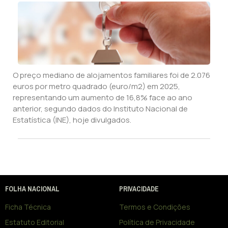
O preço mediano de alojamentos familiares foi de 2.076
euros por metro quadrado (euro/m2) em 2025,
representando um aumento de 16,8% face ao ano
anterior, segundo dados do Instituto Nacional de
Estatística (INE), hoje divulgados.
FOLHA NACIONAL
PRIVACIDADE
Ficha Técnica
Termos e Condições
Estatuto Editorial
Política de Privacidade