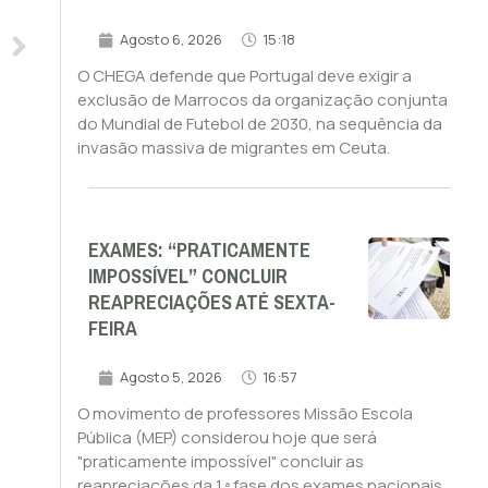
Agosto 6, 2026
15:18
O CHEGA defende que Portugal deve exigir a
exclusão de Marrocos da organização conjunta
do Mundial de Futebol de 2030, na sequência da
invasão massiva de migrantes em Ceuta.
EXAMES: “PRATICAMENTE
IMPOSSÍVEL” CONCLUIR
REAPRECIAÇÕES ATÉ SEXTA-
FEIRA
Agosto 5, 2026
16:57
O movimento de professores Missão Escola
Pública (MEP) considerou hoje que será
"praticamente impossível" concluir as
reapreciações da 1.ª fase dos exames nacionais