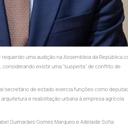
 requerido uma audição na Assembleia da República 
 considerando existir uma “suspeita” de conflito de
ual secretário de estado exercia funções como deputa
arquitetura e reabilitação urbana à empresa agrícola
Isabel Guimarães Gomes Marques e Adelaide Sofia