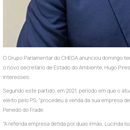
O Grupo Parlamentar do CHEGA anunciou domingo ter
o novo secretário de Estado do Ambiente, Hugo Pires,
interesses.
Segundo este partido, em 2021, período em que o at
eleito pelo PS, “procedeu à venda da sua empresa de 
Penedo do Frade.
“A referida empresa detida por duas irmãs, Lucinda 