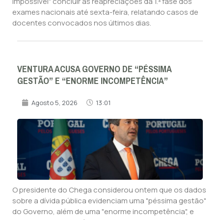
impossível" concluir as reapreciações da 1.ª fase dos
exames nacionais até sexta-feira, relatando casos de
docentes convocados nos últimos dias.
VENTURA ACUSA GOVERNO DE “PÉSSIMA
GESTÃO” E “ENORME INCOMPETÊNCIA”
Agosto 5, 2026
13:01
O presidente do Chega considerou ontem que os dados
sobre a dívida pública evidenciam uma "péssima gestão"
do Governo, além de uma "enorme incompetência", e