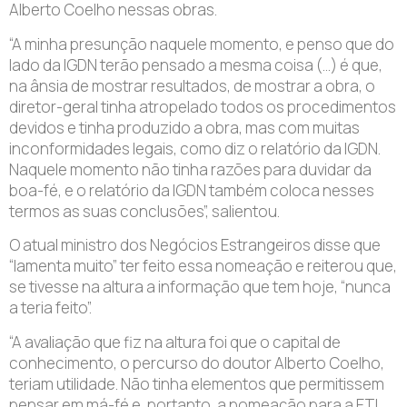
Alberto Coelho nessas obras.
“A minha presunção naquele momento, e penso que do
lado da IGDN terão pensado a mesma coisa (…) é que,
na ânsia de mostrar resultados, de mostrar a obra, o
diretor-geral tinha atropelado todos os procedimentos
devidos e tinha produzido a obra, mas com muitas
inconformidades legais, como diz o relatório da IGDN.
Naquele momento não tinha razões para duvidar da
boa-fé, e o relatório da IGDN também coloca nesses
termos as suas conclusões”, salientou.
O atual ministro dos Negócios Estrangeiros disse que
“lamenta muito” ter feito essa nomeação e reiterou que,
se tivesse na altura a informação que tem hoje, “nunca
a teria feito”.
“A avaliação que fiz na altura foi que o capital de
conhecimento, o percurso do doutor Alberto Coelho,
teriam utilidade. Não tinha elementos que permitissem
pensar em má-fé e, portanto, a nomeação para a ETI