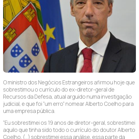
O ministro dos Negócios Estrangeiros afirmou hoje que
sobrestimou o currículo do ex-diretor-geral de
Recursos da Defesa, atual arguido numa investigação
judicial, e que foi “um erro” nomear Alberto Coelho para
uma empresa pública.
“Eu sobrestimei os 19 anos de diretor-geral, sobrestimei
aquilo que tinha sido todo o currículo do doutor Alberto
Coelho, (…) sobrestimei essa análise, essa parte da