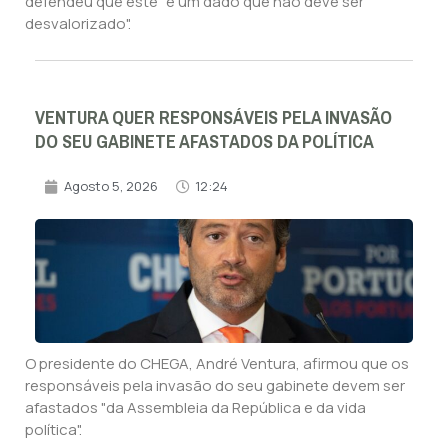
defendeu que este "é um dado que não deve ser
desvalorizado".
VENTURA QUER RESPONSÁVEIS PELA INVASÃO
DO SEU GABINETE AFASTADOS DA POLÍTICA
Agosto 5, 2026
12:24
O presidente do CHEGA, André Ventura, afirmou que os
responsáveis pela invasão do seu gabinete devem ser
afastados "da Assembleia da República e da vida
política".