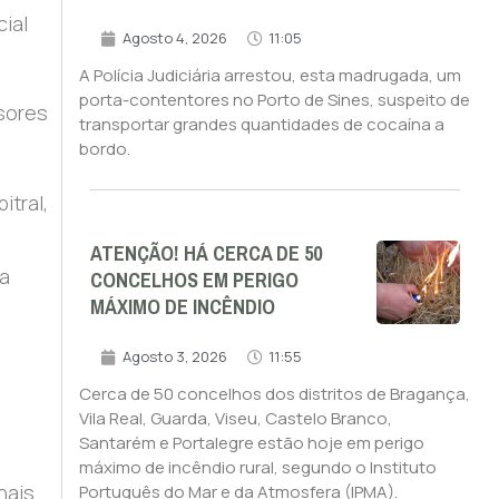
ial
Agosto 4, 2026
11:05
A Polícia Judiciária arrestou, esta madrugada, um
porta-contentores no Porto de Sines, suspeito de
ssores
transportar grandes quantidades de cocaína a
bordo.
itral,
ATENÇÃO! HÁ CERCA DE 50
CONCELHOS EM PERIGO
ma
MÁXIMO DE INCÊNDIO
Agosto 3, 2026
11:55
m
Cerca de 50 concelhos dos distritos de Bragança,
Vila Real, Guarda, Viseu, Castelo Branco,
Santarém e Portalegre estão hoje em perigo
máximo de incêndio rural, segundo o Instituto
nais
Português do Mar e da Atmosfera (IPMA).