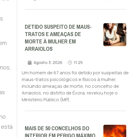
as
DETIDO SUSPEITO DE MAUS-
TRATOS E AMEAÇAS DE
MORTE À MULHER EM
 em
ARRAIOLOS
Agosto 3, 2026
11:25
imos,
Um homem de 67 anos foi detido por suspeitas de
maus-tratos psicológicos e físicos à mulher,
incluindo ameaças de morte, no concelho de
as
Arraiolos, no distrito de Évora, revelou hoje o
Ministério Público (MP).
 no
 está
MAIS DE 50 CONCELHOS DO
INTERIOR EM PERIGO MÁXIMO