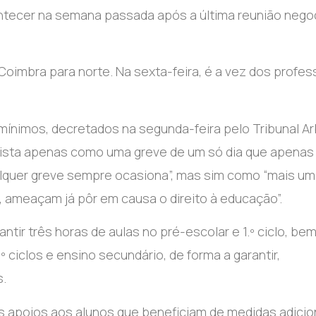
tecer na semana passada após a última reunião negoc
Coimbra para norte. Na sexta-feira, é a vez dos profe
mínimos, decretados na segunda-feira pelo Tribunal Arb
vista apenas como uma greve de um só dia que apenas
ualquer greve sempre ocasiona”, mas sim como “mais u
 ameaçam já pôr em causa o direito à educação”.
tir três horas de aulas no pré-escolar e 1.º ciclo, be
º ciclos e ensino secundário, de forma a garantir,
s.
 apoios aos alunos que beneficiam de medidas adicio