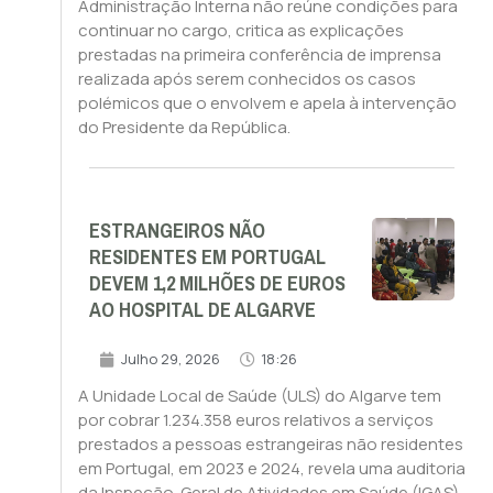
Administração Interna não reúne condições para
continuar no cargo, critica as explicações
prestadas na primeira conferência de imprensa
realizada após serem conhecidos os casos
polémicos que o envolvem e apela à intervenção
do Presidente da República.
ESTRANGEIROS NÃO
RESIDENTES EM PORTUGAL
DEVEM 1,2 MILHÕES DE EUROS
AO HOSPITAL DE ALGARVE
Julho 29, 2026
18:26
A Unidade Local de Saúde (ULS) do Algarve tem
por cobrar 1.234.358 euros relativos a serviços
prestados a pessoas estrangeiras não residentes
em Portugal, em 2023 e 2024, revela uma auditoria
da Inspeção-Geral de Atividades em Saúde (IGAS).