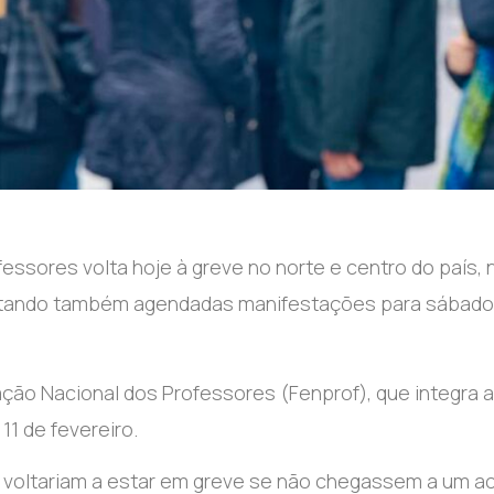
essores volta hoje à greve no norte e centro do país, 
, estando também agendadas manifestações para sábad
ação Nacional dos Professores (Fenprof), que integra a
11 de fevereiro.
s voltariam a estar em greve se não chegassem a um a