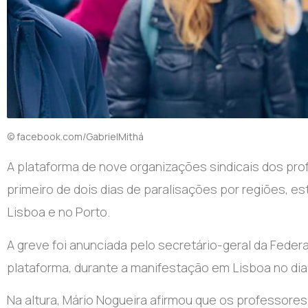
© facebook.com/GabrielMithá
A plataforma de nove organizações sindicais dos prof
primeiro de dois dias de paralisações por regiões
Lisboa e no Porto.
A greve foi anunciada pelo secretário-geral da Feder
plataforma, durante a manifestação em Lisboa no dia 
Na altura, Mário Nogueira afirmou que os professore