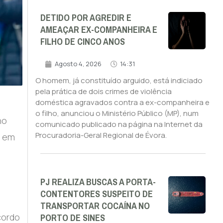
DETIDO POR AGREDIR E
AMEAÇAR EX-COMPANHEIRA E
FILHO DE CINCO ANOS
Agosto 4, 2026
14:31
O homem, já constituído arguido, está indiciado
pela prática de dois crimes de violência
doméstica agravados contra a ex-companheira e
o filho, anunciou o Ministério Público (MP), num
no
comunicado publicado na página na Internet da
Procuradoria-Geral Regional de Évora.
o em
PJ REALIZA BUSCAS A PORTA-
CONTENTORES SUSPEITO DE
TRANSPORTAR COCAÍNA NO
PORTO DE SINES
cordo