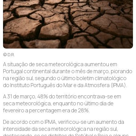
© D.R.
A situação de seca meteorológica aumentou em
Portugal continental durante o mês de março, piorando
na região sul, segundo o último boletim climatológico
do Instituto Português do Mar e da Atmosfera (IPMA).
A 31 de março, 48% do território encontrava-se em
seca meteorológica, enquanto no último dia de
fevereiro a percentagem era de 28%.
De acordo com o IPMA, verificou-se um aumento da
intensidade da seca meteorológica na região sul,
destacando-se os distritos de Setúbal e Beja e alguns