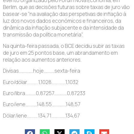
evento organizado pelo Fórum Nova Economia, em
Berlim, que as decisões futuras sobre taxas de juro vão
basear-se “na avaliação das perspetivas de inflação à
luz dos novos dados económicos e financeiros, da
dinâmica da inflação subjacente e da intensidade da
transmissão da política monetária”.
Na quinta-feira passada, o BCE decidiu subir as taxas
de juro em 25 pontos base, um abrandamento em
relação aos aumentos anteriores.
Divisas…………….hoje…………sexta-feira
Euro/dólar…………1,1028…………….1,1032
Euro/libra…………0,87257…………..0,87233
Euro/iene………….148,55…………….148,57
Dólar/iene…………134,71…………….134,67