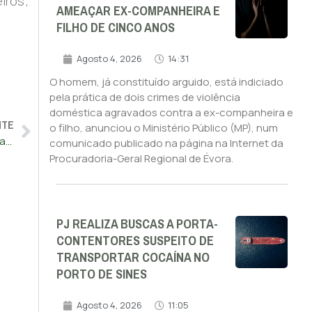
ros”,
AMEAÇAR EX-COMPANHEIRA E
FILHO DE CINCO ANOS
Agosto 4, 2026
14:31
O homem, já constituído arguido, está indiciado
pela prática de dois crimes de violência
doméstica agravados contra a ex-companheira e
NTE
o filho, anunciou o Ministério Público (MP), num
“Preconceito” quanto à saúde mental na PSP e GNR preocupa inspeção-geral
comunicado publicado na página na Internet da
Procuradoria-Geral Regional de Évora.
PJ REALIZA BUSCAS A PORTA-
CONTENTORES SUSPEITO DE
TRANSPORTAR COCAÍNA NO
PORTO DE SINES
Agosto 4, 2026
11:05