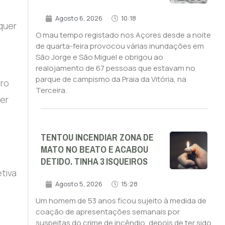
Agosto 6, 2026
10:18
equer
O mau tempo registado nos Açores desde a noite
de quarta-feira provocou várias inundações em
São Jorge e São Miguel e obrigou ao
realojamento de 67 pessoas que estavam no
parque de campismo da Praia da Vitória, na
aro
Terceira.
er
TENTOU INCENDIAR ZONA DE
MATO NO BEATO E ACABOU
DETIDO. TINHA 3 ISQUEIROS
tiva
Agosto 5, 2026
15:28
Um homem de 53 anos ficou sujeito à medida de
coação de apresentações semanais por
suspeitas do crime de incêndio, depois de ter sido