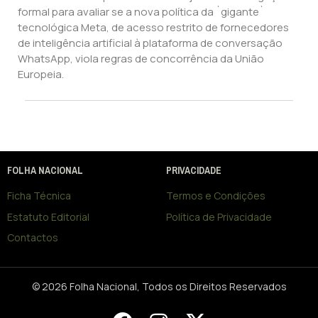
formal para avaliar se a nova política da `gigante`
tecnológica Meta, de acesso restrito de fornecedores
de inteligência artificial à plataforma de conversação
WhatsApp, viola regras de concorrência da União
Europeia.
FOLHA NACIONAL
PRIVACIDADE
Ficha Técnica
Termos e Condições
Estatuto Editorial
Política de Privacidade
Contactos
© 2026 Folha Nacional, Todos os Direitos Reservados