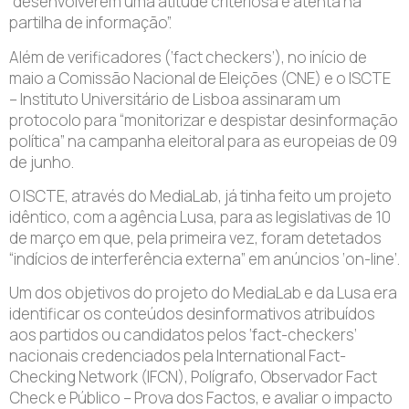
“desenvolverem uma atitude criteriosa e atenta na
partilha de informação”.
Além de verificadores (‘fact checkers’), no início de
maio a Comissão Nacional de Eleições (CNE) e o ISCTE
– Instituto Universitário de Lisboa assinaram um
protocolo para “monitorizar e despistar desinformação
política” na campanha eleitoral para as europeias de 09
de junho.
O ISCTE, através do MediaLab, já tinha feito um projeto
idêntico, com a agência Lusa, para as legislativas de 10
de março em que, pela primeira vez, foram detetados
“indícios de interferência externa” em anúncios ‘on-line’.
Um dos objetivos do projeto do MediaLab e da Lusa era
identificar os conteúdos desinformativos atribuídos
aos partidos ou candidatos pelos ‘fact-checkers’
nacionais credenciados pela International Fact-
Checking Network (IFCN), Polígrafo, Observador Fact
Check e Público – Prova dos Factos, e avaliar o impacto