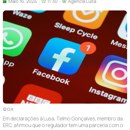
Maio 16, 2024
11:30
Agência Lusa
© D.R.
Em declarações à Lusa, Telmo Gonçalves, membro da
ERC, afirmou que o regulador tem uma parceria com o