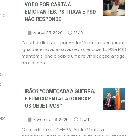
VOTO POR CARTA A
EMIGRANTES. PS TRAVA E PSD
rio
NÃO RESPONDE
Março 23, 2026
12:16
O partido liderado por André Ventura quer garantir
igualdade no acesso ao voto, enquanto PS e PSD
mantêm silêncio sobre uma reivindicação antiga
da diáspora.
in,
e
IRÃO? “COMEÇADA A GUERRA,
É FUNDAMENTAL ALCANÇAR
OS OBJETIVOS”
 as
Fevereiro 28, 2026
12:31
O presidente do CHEGA, André Ventura,