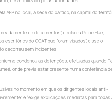
tanto, desmobilizado pelas autoridades.
 AFP no local, a sede do partido, na capital do territó
, nomeadamente de documentos”, declarou Reine Hue,
os escritórios do CCAT que foram visados”, disse o
ão decorreu sem incidentes.
onienne condenou as detenções, efetuadas quando Te
Numeá, onde previa estar presente numa conferência d
sivas no momento em que os dirigentes locais anti-
livremente” e “exige explicações imediatas para todas