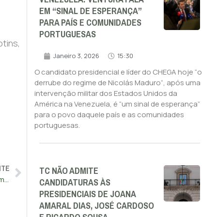
EM “SINAL DE ESPERANÇA”
PARA PAÍS E COMUNIDADES
PORTUGUESAS
tins,
Janeiro 3, 2026
15:30
O candidato presidencial e líder do CHEGA hoje “o
derrube do regime de Nicolás Maduro“, após uma
intervenção militar dos Estados Unidos da
América na Venezuela, é “um sinal de esperança”
para o povo daquele país e as comunidades
portuguesas.
NTE
TC NÃO ADMITE
Ministério Público espanhol pede ao Supremo para aplicar amnistia a Puigdemont
CANDIDATURAS ÀS
PRESIDENCIAIS DE JOANA
AMARAL DIAS, JOSÉ CARDOSO