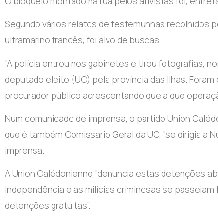
O bloqueio montado na rua pelos ativistas foi, entre
Segundo vários relatos de testemunhas recolhidos pela
ultramarino francês, foi alvo de buscas.
“A polícia entrou nos gabinetes e tirou fotografias
deputado eleito (UC) pela província das Ilhas. Foram 
procurador público acrescentando que a que operaç
Num comunicado de imprensa, o partido Union Caléd
que é também Comissário Geral da UC, “se dirigia a 
imprensa.
A Union Calédonienne “denuncia estas detenções abu
independência e as milícias criminosas se passeiam 
detenções gratuitas”.