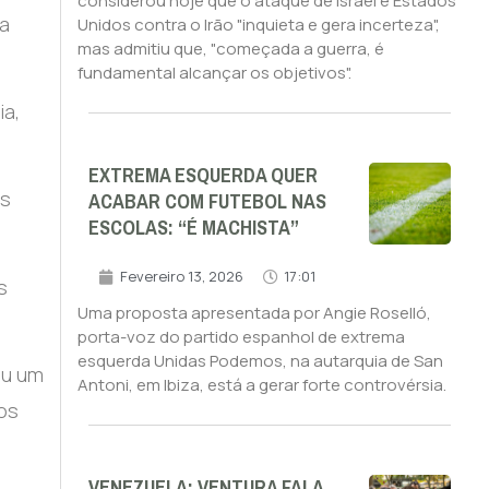
considerou hoje que o ataque de Israel e Estados
ma
Unidos contra o Irão "inquieta e gera incerteza",
mas admitiu que, "começada a guerra, é
fundamental alcançar os objetivos".
ia,
EXTREMA ESQUERDA QUER
ACABAR COM FUTEBOL NAS
os
ESCOLAS: “É MACHISTA”
Fevereiro 13, 2026
17:01
s
Uma proposta apresentada por Angie Roselló,
porta-voz do partido espanhol de extrema
esquerda Unidas Podemos, na autarquia de San
ou um
Antoni, em Ibiza, está a gerar forte controvérsia.
 os
VENEZUELA: VENTURA FALA