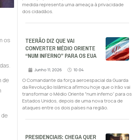
medida representa uma ameaça à privacidade
dos cidadãos.
TEERÃO DIZ QUE VAI
m os
CONVERTER MÉDIO ORIENTE
“NUM INFERNO” PARA OS EUA
das.
Junho 11, 2026
10:04
m de
O Comandante da força aeroespacial da Guarda
da Revolução Islâmica afirmou hoje que o Irão vai
m
transformar o Médio Oriente "num inferno” para os
Estados Unidos, depois de uma nova troca de
ataques entre os dois países na região.
 de
PRESIDENCIAIS: CHEGA QUER