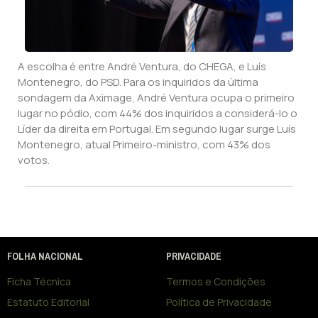
A escolha é entre André Ventura, do CHEGA, e Luís
Montenegro, do PSD. Para os inquiridos da última
sondagem da Aximage, André Ventura ocupa o primeiro
lugar no pódio, com 44% dos inquiridos a considerá-lo o
Líder da direita em Portugal. Em segundo lugar surge Luís
Montenegro, atual Primeiro-ministro, com 43% dos
votos.
FOLHA NACIONAL
PRIVACIDADE
Ficha Técnica
Termos e Condições
Estatuto Editorial
Política de Privacidade