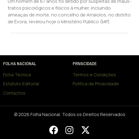
Um homem de 67 anos foi detido por suspeitas de maus-
tratos psicológicos e físicos à mulher, incluindo
ameaças de morte, no concelho de Arraiolos, no distrito
de Évora, revelou hoje o Ministério Público (MP).
FOLHA NACIONAL
PRIVACIDADE
Ficha Técnica
Termos e Condições
Estatuto Editorial
Política de Privacidade
Contactos
© 2026 Folha Nacional, Todos os Direitos Reservados