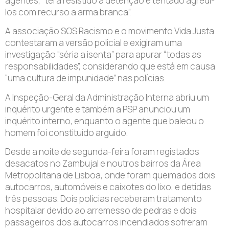
agentes, “terá resistido à detenção e tentado agredi-
los com recurso a arma branca”.
A associação SOS Racismo e o movimento Vida Justa
contestaram a versão policial e exigiram uma
investigação “séria a isenta” para apurar “todas as
responsabilidades”, considerando que está em causa
“uma cultura de impunidade” nas polícias.
A Inspeção-Geral da Administração Interna abriu um
inquérito urgente e também a PSP anunciou um
inquérito interno, enquanto o agente que baleou o
homem foi constituído arguido.
Desde a noite de segunda-feira foram registados
desacatos no Zambujal e noutros bairros da Área
Metropolitana de Lisboa, onde foram queimados dois
autocarros, automóveis e caixotes do lixo, e detidas
três pessoas. Dois polícias receberam tratamento
hospitalar devido ao arremesso de pedras e dois
passageiros dos autocarros incendiados sofreram