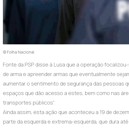
© Folha Nacional
Fonte da PSP disse à Lusa que a operação focalizou-
de arma e apreender armas que eventualmente sejam 
aumentar o sentimento de segurança das pessoas que
espaços que dão acesso a estes, bem como nas área
transportes públicos”.
Ainda assim, esta ação que aconteceu a 19 de deze
parte da esquerda e extrema-esquerda, que dura até 