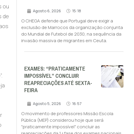
s ou
Agosto 6, 2026
15:18
s de
O CHEGA defende que Portugal deve exigir a
 aos
exclusão de Marrocos da organização conjunta
do Mundial de Futebol de 2030, na sequência da
invasão massiva de migrantes em Ceuta.
EXAMES: “PRATICAMENTE
IMPOSSÍVEL” CONCLUIR
.
REAPRECIAÇÕES ATÉ SEXTA-
ja
FEIRA
Agosto 5, 2026
16:57
O movimento de professores Missão Escola
r
Pública (MEP) considerou hoje que será
o
"praticamente impossível" concluir as
reapreciações da 1.ª fase dos exames nacionais