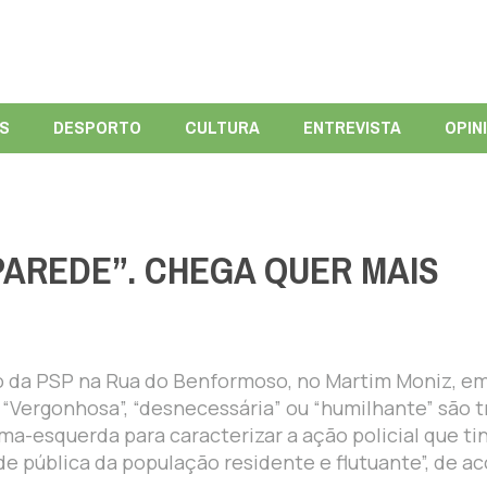
ÍS
DESPORTO
CULTURA
ENTREVISTA
OPIN
PAREDE”. CHEGA QUER MAIS
ão da PSP na Rua do Benformoso, no Martim Moniz, e
r. “Vergonhosa”, “desnecessária” ou “humilhante” são t
ma-esquerda para caracterizar a ação policial que ti
de pública da população residente e flutuante”, de a