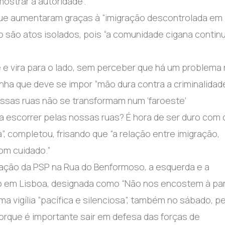
ostrar a autoridade”.
 que aumentaram graças à “imigração descontrolada em
o são atos isolados, pois “a comunidade cigana contin
 e vira para o lado, sem perceber que há um problema 
nha que deve se impor “mão dura contra a criminalidade
ossas ruas não se transformam num ‘faroeste’
a escorrer pelas nossas ruas? É hora de ser duro com 
 completou, frisando que “a relação entre imigração,
com cuidado.”
ração da PSP na Rua do Benformoso, a esquerda e a
 em Lisboa, designada como “Não nos encostem à par
a vigília “pacífica e silenciosa”, também no sábado, p
 porque é importante sair em defesa das forças de