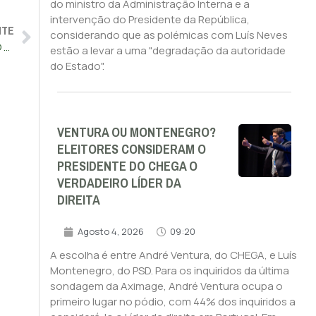
do ministro da Administração Interna e a
intervenção do Presidente da República,
NTE
considerando que as polémicas com Luís Neves
DEPOIS DA POLÉMICA JÁ HÁ UM NOVO SECRETÁRIO-GERAL DO GOVERNO E TEM 70 ANOS
estão a levar a uma "degradação da autoridade
do Estado".
VENTURA OU MONTENEGRO?
ELEITORES CONSIDERAM O
PRESIDENTE DO CHEGA O
VERDADEIRO LÍDER DA
DIREITA
Agosto 4, 2026
09:20
A escolha é entre André Ventura, do CHEGA, e Luís
Montenegro, do PSD. Para os inquiridos da última
sondagem da Aximage, André Ventura ocupa o
primeiro lugar no pódio, com 44% dos inquiridos a