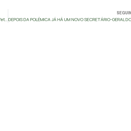
SEGUI
Chega propõe que grávidas oiçam batimento cardíaco do feto