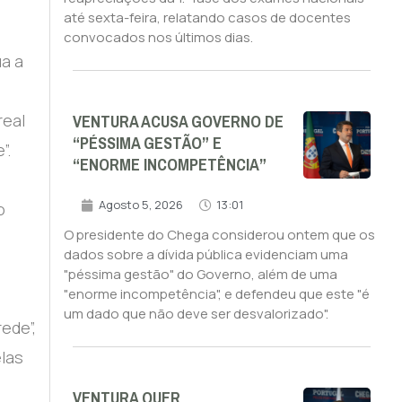
até sexta-feira, relatando casos de docentes
convocados nos últimos dias.
ua a
VENTURA ACUSA GOVERNO DE
real
“PÉSSIMA GESTÃO” E
”.
“ENORME INCOMPETÊNCIA”
Agosto 5, 2026
13:01
o
O presidente do Chega considerou ontem que os
dados sobre a dívida pública evidenciam uma
"péssima gestão" do Governo, além de uma
"enorme incompetência", e defendeu que este "é
um dado que não deve ser desvalorizado".
ede”,
elas
VENTURA QUER