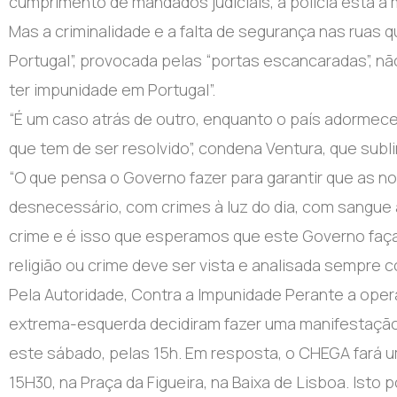
cumprimento de mandados judiciais, a polícia está a m
Mas a criminalidade e a falta de segurança nas ruas
Portugal”, provocada pelas “portas escancaradas”, nã
ter impunidade em Portugal”.
“É um caso atrás de outro, enquanto o país adormece
que tem de ser resolvido”, condena Ventura, que subli
“O que pensa o Governo fazer para garantir que as n
desnecessário, com crimes à luz do dia, com sangue 
crime e é isso que esperamos que este Governo faça”,
religião ou crime deve ser vista e analisada sempre 
Pela Autoridade, Contra a Impunidade Perante a ope
extrema-esquerda decidiram fazer uma manifestação
este sábado, pelas 15h. Em resposta, o CHEGA fará um
15H30, na Praça da Figueira, na Baixa de Lisboa. Isto