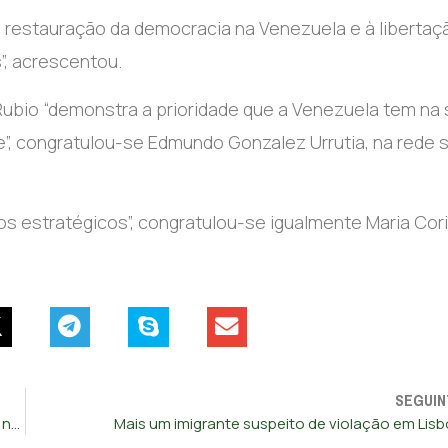
 restauração da democracia na Venezuela e à libertaç
”, acrescentou.
Rubio “demonstra a prioridade que a Venezuela tem na
”, congratulou-se Edmundo Gonzalez Urrutia, na rede s
 estratégicos”, congratulou-se igualmente Maria Cor
SEGUIN
Mais de 300 imigrantes detidos nas primeiras 24h de Trump na Casa Branca
Mais um imigrante suspeito de violação em Lis