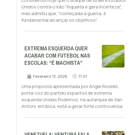
considerou hoje que o ataque de Israel e Estados
Unidos contra o Irão "inquieta e gera incerteza",
mas admitiu que, "começada a guerra, é
fundamental alcançar os objetivos".
EXTREMA ESQUERDA QUER
ACABAR COM FUTEBOL NAS
ESCOLAS: “É MACHISTA”
Fevereiro 13, 2026
17:01
Uma proposta apresentada por Angie Roselló,
porta-voz do partido espanhol de extrema
esquerda Unidas Podemos, na autarquia de San
Antoni, em Ibiza, está a gerar forte controvérsia.
VENEZUELA: VENTURA FALA