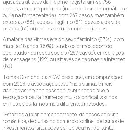
ajudadas através da ‘Helpline’ registaram-se 756
crimes, a maioria por burla (incluindo burla informática e
burla na forma tentada), com 247 casos, mas também
extorsão (88), acesso ilegítimo (61), devassa da vida
privada (61) ou crimes sexuais contra crianças.
A maioria das vítimas era do sexo feminino (57%), com
mais de 18 anos (89%), tendo os crimes ocorrido
sobretudo nas redes sociais (267 casos), em serviços
de mensagens (122) ou através de páginas na internet
(83).
Tomás Grencho, da APAV, disse que, em comparação
com 2023, a associação teve “mais vítimas e mais
denúncias” no ano passado, sublinhando que a
evolução mostra “números muito significativos nos
crimes de burla” nos mais diferentes métodos.
“Estamos a falar, nomeadamente, de casos de burla
romântica, de burlas no comércio ‘online’, de burlas de
investimentos, situações de ‘job scams’, portanto,