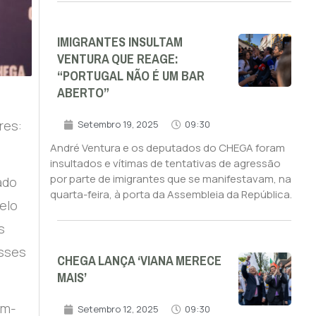
IMIGRANTES INSULTAM
VENTURA QUE REAGE:
“PORTUGAL NÃO É UM BAR
ABERTO”
res:
Setembro 19, 2025
09:30
André Ventura e os deputados do CHEGA foram
insultados e vítimas de tentativas de agressão
por parte de imigrantes que se manifestavam, na
ado
quarta-feira, à porta da Assembleia da República.
elo
s
esses
CHEGA LANÇA ‘VIANA MERECE
MAIS’
em-
Setembro 12, 2025
09:30