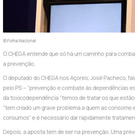
© Folha Nacional
O CHEGA entende que só há um caminho para combat
a prevenção.
O deputado do CHEGA nos Açores, José Pacheco, fal
pelo PS – “prevenção e combate às dependências estão
da toxicodependência “temos de tratar os que estão 
“tem criado um grave problema a quem as consome e 
consumos” e é necessário dar rapidamente tratame
Depois, a aposta tem de ser na prevenção. Uma prev