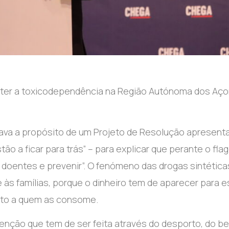
er a toxicodependência na Região Autónoma dos Aço
ava a propósito de um Projeto de Resolução apresent
 a ficar para trás” – para explicar que perante o flag
doentes e prevenir”. O fenómeno das drogas sintética
às famílias, porque o dinheiro tem de aparecer para 
nto a quem as consome.
enção que tem de ser feita através do desporto, do b