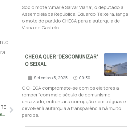
Sob o mote ‘Amar é Salvar Viana’, o deputado à
Assembleia da República, Eduardo Teixeira, lança
o mote do partido CHEGA para a autarquia de
Viana do Castelo.
nto,
ara
CHEGA QUER ‘DESCOMUNIZAR’
O SEIXAL
Setembro 5, 2025
09:30
O CHEGA compromete-se com os eleitores a
romper “com meio século de comunismo
enraizado, enfrentar a corrupção sem tréguas e
NTE
devolver à autarquia a transparência há muito
Proposta do CHEGA aprovada por unanimidade na Assembleia Municipal de Leiria
perdida.