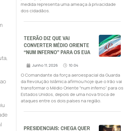
medida representa uma ameaça à privacidade
dos cidadãos.
em
TEERÃO DIZ QUE VAI
CONVERTER MÉDIO ORIENTE
“NUM INFERNO” PARA OS EUA
uta,
Junho 11, 2026
10:04
O Comandante da força aeroespacial da Guarda
 ao
da Revolução Islâmica afirmou hoje que o Irão vai
transformar o Médio Oriente "num inferno” para os
Estados Unidos, depois de uma nova troca de
ataques entre os dois países na região.
iu
dade
l
PRESIDENCIAIS: CHEGA QUER