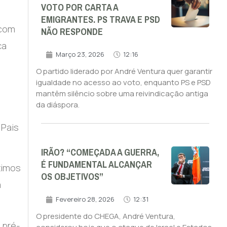
VOTO POR CARTA A
EMIGRANTES. PS TRAVA E PSD
 com
NÃO RESPONDE
ça
Março 23, 2026
12:16
O partido liderado por André Ventura quer garantir
igualdade no acesso ao voto, enquanto PS e PSD
mantêm silêncio sobre uma reivindicação antiga
da diáspora.
 Pais
IRÃO? “COMEÇADA A GUERRA,
É FUNDAMENTAL ALCANÇAR
timos
OS OBJETIVOS”
a
Fevereiro 28, 2026
12:31
O presidente do CHEGA, André Ventura,
 pré-