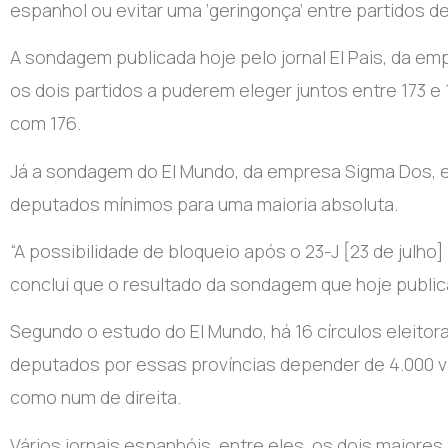
espanhol ou evitar uma ‘geringonça’ entre partidos d
A sondagem publicada hoje pelo jornal El Pais, da e
os dois partidos a puderem eleger juntos entre 173 e
com 176.
Já a sondagem do El Mundo, da empresa Sigma Dos, e
deputados mínimos para uma maioria absoluta.
“A possibilidade de bloqueio após o 23-J [23 de julho]
conclui que o resultado da sondagem que hoje publica
Segundo o estudo do El Mundo, há 16 círculos eleitor
deputados por essas províncias depender de 4.000 
como num de direita.
Vários jornais espanhóis, entre eles, os dois maiore