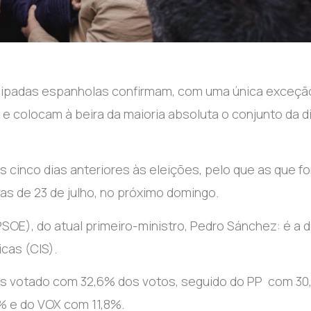
tecipadas espanholas confirmam, com uma única exceç
 e colocam à beira da maioria absoluta o conjunto da di
 cinco dias anteriores às eleições, pelo que as que f
vas de 23 de julho, no próximo domingo.
PSOE), do atual primeiro-ministro, Pedro Sánchez: é a 
cas (CIS).
is votado com 32,6% dos votos, seguido do PP com 30
% e do VOX com 11,8%.