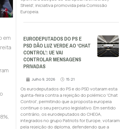
Shield', iniciativa promovida pela Comissão
Europeia.
EURODEPUTADOS DO PS E
ão em
PSD DÃO LUZ VERDE AO ‘CHAT
reita
CONTROL’: UE VAI
CONTROLAR MENSAGENS
PRIVADAS
oram
Julho 9, 2026
15:21
Os eurodeputados do PS e do PSD votaram esta
do
quinta-feira contra a rejeição do polémico 'Chat
Control', permitindo que a proposta europeia
continue o seu percurso legislativo. Em sentido
contrário, os eurodeputados do CHEGA,
,8%,
integrados no grupo Patriots for Europe, votaram
pela rejeição do diploma, defendendo que a