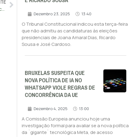
E RICARDO SOUSA
NTE
Guterres diz que milhões de pessoas vão pagar por fim de acordo de cereais
Dezembro 23, 2025
13:40
O Tribunal Constitucional indicou esta terça-feira
que não admitiu as candidaturas às eleições
presidenciais de Joana Amaral Dias, Ricardo
Sousa e José Cardoso.
BRUXELAS SUSPEITA QUE
NOVA POLÍTICA DE IA NO
WHATSAPP VIOLE REGRAS DE
CONCORRÊNCIA DA UE
Dezembro 4, 2025
13:00
A Comissão Europeia anunciou hoje uma
investigação formal para avaliar se a nova política
da `gigante` tecnológica Meta, de acesso