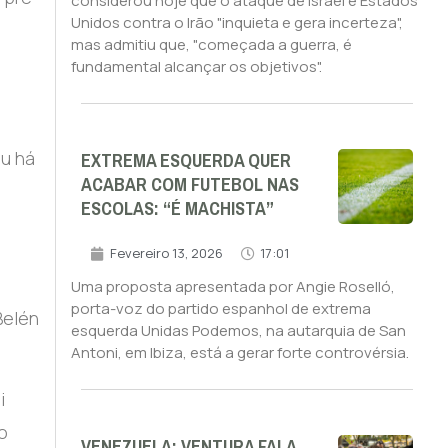
considerou hoje que o ataque de Israel e Estados
Unidos contra o Irão "inquieta e gera incerteza",
mas admitiu que, "começada a guerra, é
fundamental alcançar os objetivos".
EXTREMA ESQUERDA QUER
u há
ACABAR COM FUTEBOL NAS
ESCOLAS: “É MACHISTA”
Fevereiro 13, 2026
17:01
Uma proposta apresentada por Angie Roselló,
porta-voz do partido espanhol de extrema
Belén
esquerda Unidas Podemos, na autarquia de San
Antoni, em Ibiza, está a gerar forte controvérsia.
i
o
VENEZUELA: VENTURA FALA