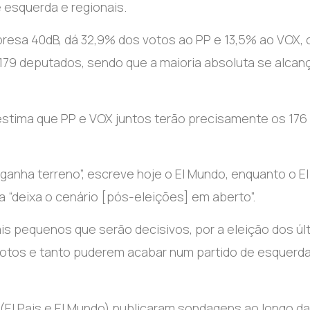
e esquerda e regionais.
mpresa 40dB, dá 32,9% dos votos ao PP e 13,5% ao VOX,
 179 deputados, sendo que a maioria absoluta se alcan
stima que PP e VOX juntos terão precisamente os 176
 ganha terreno”, escreve hoje o El Mundo, enquanto o El
 “deixa o cenário [pós-eleições] em aberto”.
ais pequenos que serão decisivos, por a eleição dos úl
votos e tanto puderem acabar num partido de esquerd
s (El Pais e El Mundo) publicaram sondagens ao longo da