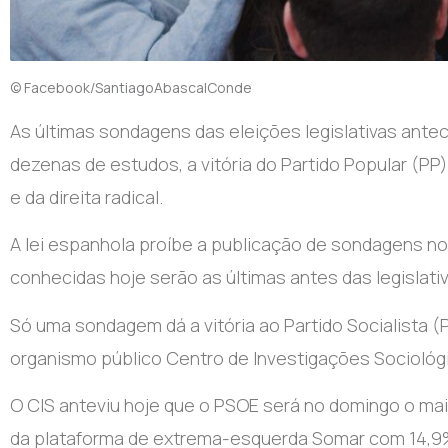
© Facebook/SantiagoAbascalConde
As últimas sondagens das eleições legislativas an
dezenas de estudos, a vitória do Partido Popular (PP)
e da direita radical.
A lei espanhola proíbe a publicação de sondagens nos
conhecidas hoje serão as últimas antes das legislati
Só uma sondagem dá a vitória ao Partido Socialista (
organismo público Centro de Investigações Sociológi
O CIS anteviu hoje que o PSOE será no domingo o ma
da plataforma de extrema-esquerda Somar com 14,9