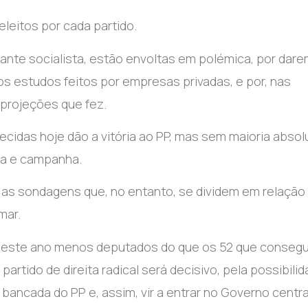
eitos por cada partido.
tante socialista, estão envoltas em polémica, por dar
s estudos feitos por empresas privadas, e por, nas
 projeções que fez.
cidas hoje dão a vitória ao PP, mas sem maioria absol
ha e campanha.
 as sondagens que, no entanto, se dividem em relação
mar.
este ano menos deputados do que os 52 que consegu
artido de direita radical será decisivo, pela possibili
ancada do PP e, assim, vir a entrar no Governo centra