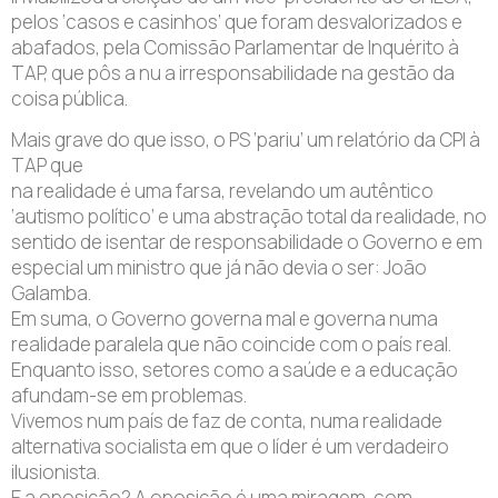
pelos ‘casos e casinhos’ que foram desvalorizados e
abafados, pela Comissão Parlamentar de Inquérito à
TAP, que pôs a nu a irresponsabilidade na gestão da
coisa pública.
Mais grave do que isso, o PS ‘pariu’ um relatório da CPI à
TAP que
na realidade é uma farsa, revelando um autêntico
‘autismo político’ e uma abstração total da realidade, no
sentido de isentar de responsabilidade o Governo e em
especial um ministro que já não devia o ser: João
Galamba.
Em suma, o Governo governa mal e governa numa
realidade paralela que não coincide com o país real.
Enquanto isso, setores como a saúde e a educação
afundam-se em problemas.
Vivemos num país de faz de conta, numa realidade
alternativa socialista em que o líder é um verdadeiro
ilusionista.
E a oposição? A oposição é uma miragem, com