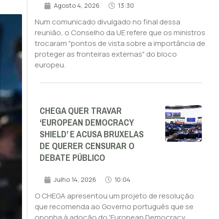
Agosto 4, 2026
13:30
Num comunicado divulgado no final dessa
reunião, o Conselho da UE refere que os ministros
trocaram "pontos de vista sobre a importância de
proteger as fronteiras externas" do bloco
europeu.
CHEGA QUER TRAVAR
‘EUROPEAN DEMOCRACY
SHIELD’ E ACUSA BRUXELAS
DE QUERER CENSURAR O
DEBATE PÚBLICO
Julho 14, 2026
10:04
O CHEGA apresentou um projeto de resolução
que recomenda ao Governo português que se
oponha à adoção do 'European Democracy