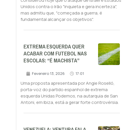
considerou hoje que o ataque de Israel e Estados
Unidos contra o Irão "inquieta e gera incerteza",
mas admitiu que, "começada a guerra, é
fundamental alcançar os objetivos".
EXTREMA ESQUERDA QUER
ACABAR COM FUTEBOL NAS
ESCOLAS: “É MACHISTA”
Fevereiro 13, 2026
17:01
Uma proposta apresentada por Angie Roselló,
porta-voz do partido espanhol de extrema
esquerda Unidas Podemos, na autarquia de San
Antoni, em Ibiza, está a gerar forte controvérsia.
VENEZUELA: VENTURA FALA