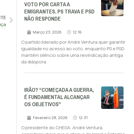
VOTO POR CARTA A
EMIGRANTES. PS TRAVA E PSD
NTE
NÃO RESPONDE
iça
Março 23, 2026
12:16
O partido liderado por André Ventura quer garantir
igualdade no acesso ao voto, enquanto PS e PSD
mantêm silêncio sobre uma reivindicação antiga
da diáspora.
IRÃO? “COMEÇADA A GUERRA,
É FUNDAMENTAL ALCANÇAR
OS OBJETIVOS”
Fevereiro 28, 2026
12:31
O presidente do CHEGA, André Ventura,