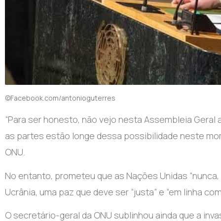
©Facebook.com/antonioguterres
“P
ara ser honesto, não vejo nesta Assembleia Geral 
as partes estão longe dessa possibilidade neste mome
ONU.
No entanto, prometeu que as Nações Unidas “nunca, 
Ucrânia, uma paz que deve ser “justa” e “em linha com 
O secretário-geral da ONU sublinhou ainda que a inv