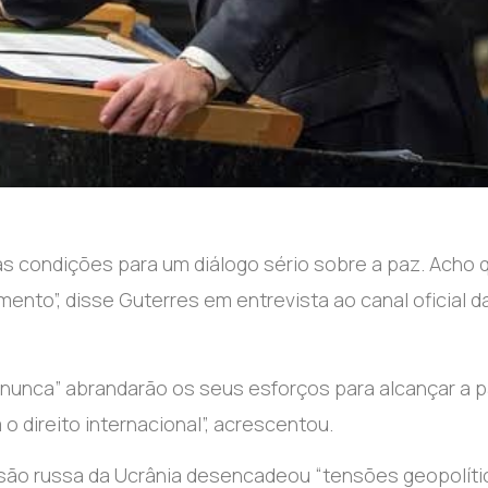
as condições para um diálogo sério sobre a paz. Acho 
nto”, disse Guterres em entrevista ao canal oficial d
nunca” abrandarão os seus esforços para alcançar a p
o direito internacional”, acrescentou.
asão russa da Ucrânia desencadeou “tensões geopolític