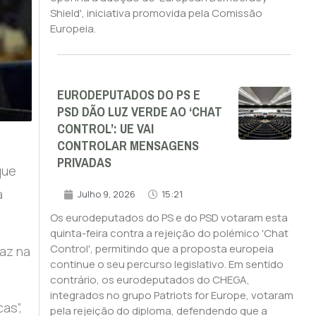
Shield', iniciativa promovida pela Comissão
Europeia.
EURODEPUTADOS DO PS E
PSD DÃO LUZ VERDE AO ‘CHAT
CONTROL’: UE VAI
CONTROLAR MENSAGENS
PRIVADAS
que
a
Julho 9, 2026
15:21
Os eurodeputados do PS e do PSD votaram esta
quinta-feira contra a rejeição do polémico 'Chat
Control', permitindo que a proposta europeia
az na
continue o seu percurso legislativo. Em sentido
contrário, os eurodeputados do CHEGA,
integrados no grupo Patriots for Europe, votaram
as”,
pela rejeição do diploma, defendendo que a