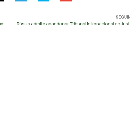
SEGUI
Sondagem da CBS/YouGov dá ligeira vantagem a Trump a um ano das eleições
Rússia admite abandonar Tribunal Internacional de Just